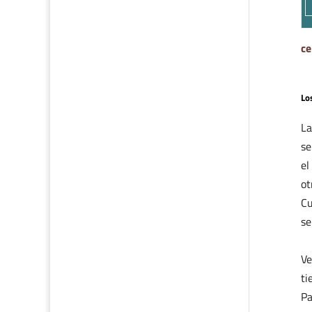
ce
Lo
La
se
el
ot
Cu
se
Ve
ti
Pa