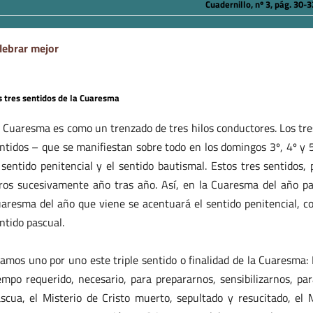
Cuadernillo, nº 3, pág. 30-3
lebrar mejor
s tres sentidos de la Cuaresma
 Cuaresma es como un trenzado de tres hilos conductores. Los tres 
ntidos – que se manifiestan sobre todo en los domingos 3º, 4º y 
 sentido penitencial y el sentido bautismal. Estos tres sentidos
ros sucesivamente año tras año. Así, en la Cuaresma del año pa
aresma del año que viene se acentuará el sentido penitencial, 
ntido pascual.
amos uno por uno este triple sentido o finalidad de la Cuaresma: 
empo requerido, necesario, para prepararnos, sensibilizarnos, pa
scua, el Misterio de Cristo muerto, sepultado y resucitado, el M