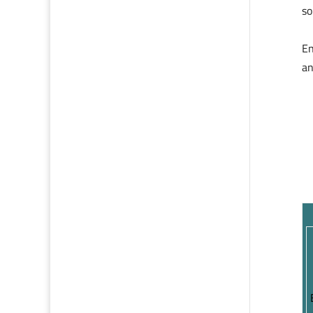
so
En
an