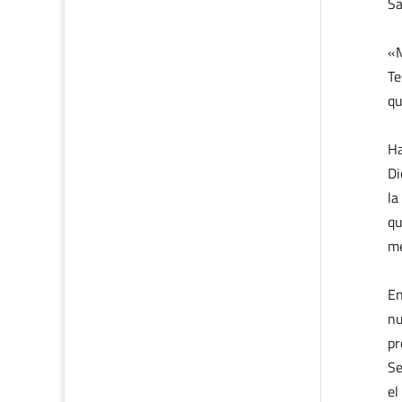
Sa
«M
Te
qu
Ha
Di
la
qu
me
En
nu
pr
Se
el