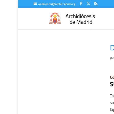
webmaster@archimadrid.org
D
po
Co
S
Ta
su
lá