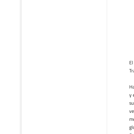
El
Tr
Ha
y 
su
ve
mo
gl