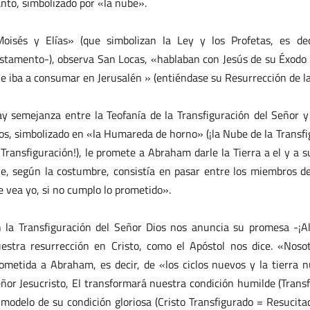
nto, simbolizado por «la nube».
oisés y Elías» (que simbolizan la Ley y los Profetas, es de
stamento-), observa San Locas, «hablaban con Jesús de su Éxodo (s
e iba a consumar en Jerusalén » (entiéndase su Resurrección de l
y semejanza entre la Teofanía de la Transfiguración del Señor y 
os, simbolizado en «la Humareda de horno» (¡la Nube de la Transfig
 Transfiguración!), le promete a Abraham darle la Tierra a el y a 
e, según la costumbre, consistía en pasar entre los miembros d
 vea yo, si no cumplo lo prometido».
 la Transfiguración del Señor Dios nos anuncia su promesa -¡A
estra resurrección en Cristo, como el Apóstol nos dice. «Nosot
ometida a Abraham, es decir, de «los ciclos nuevos y la tierra
ñor Jesucristo, El transformará nuestra condición humilde (Trans
 modelo de su condición gloriosa (Cristo Transfigurado = Resucita