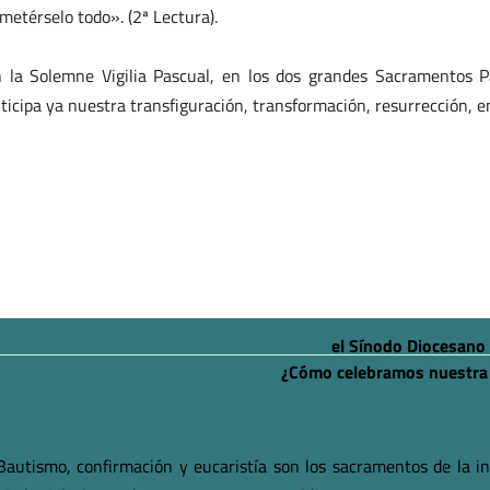
metérselo todo». (2ª Lectura).
 la Solemne Vigilia Pascual, en los dos grandes Sacramentos Pa
ticipa ya nuestra transfiguración, transformación, resurrección, en
el Sínodo Diocesano
¿Cómo celebramos nuestra f
Bautismo, confirmación y eucaristía son los sacramentos de la ini