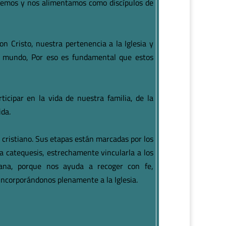
cemos y nos alimentamos como discípulos de
n Cristo, nuestra pertenencia a la Iglesia y
el mundo, Por eso es fundamental que estos
icipar en la vida de nuestra familia, de la
ida.
e cristiano. Sus etapas están marcadas por los
La catequesis, estrechamente vincularla a los
iana, porque nos ayuda a recoger con fe,
incorporándonos plenamente a la Iglesia.