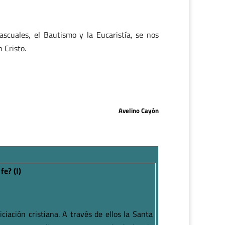
scuales, el Bautismo y la Eucaristía, se nos
 Cristo.
Avelino Cayón
e? (I)
ciación cristiana. A través de ellos la Santa