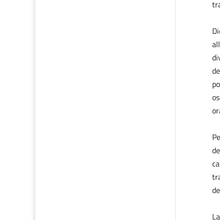
tr
Di
al
di
de
po
os
or
Pe
de
ca
tr
de
La