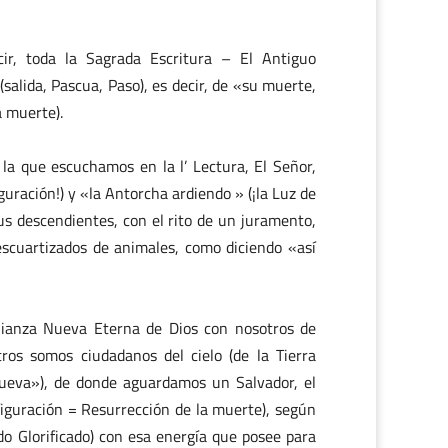
cir, toda la Sagrada Escritura – El Antiguo
alida, Pascua, Paso), es decir, de «su muerte,
a muerte).
la que escuchamos en la l’ Lectura, El Señor,
uración!) y «la Antorcha ardiendo » (¡la Luz de
sus descendientes, con el rito de un juramento,
escuartizados de animales, como diciendo «así
lianza Nueva Eterna de Dios con nosotros de
ros somos ciudadanos del cielo (de la Tierra
 nueva»), de donde aguardamos un Salvador, el
figuración = Resurrección de la muerte), según
do Glorificado) con esa energía que posee para