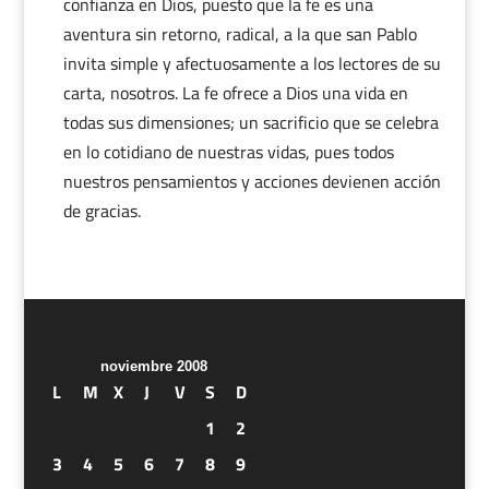
confianza en Dios, puesto que la fe es una
aventura sin retorno, radical, a la que san Pablo
invita simple y afectuosamente a los lectores de su
carta, nosotros. La fe ofrece a Dios una vida en
todas sus dimensiones; un sacrificio que se celebra
en lo cotidiano de nuestras vidas, pues todos
nuestros pensamientos y acciones devienen acción
de gracias.
noviembre 2008
L
M
X
J
V
S
D
1
2
3
4
5
6
7
8
9