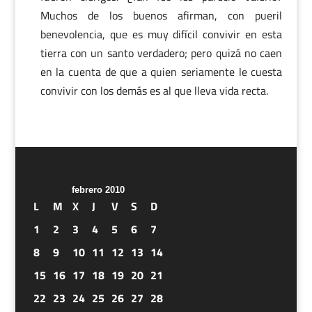
Muchos de los buenos afirman, con pueril
benevolencia, que es muy difícil convivir en esta
tierra con un santo verdadero; pero quizá no caen
en la cuenta de que a quien seriamente le cuesta
convivir con los demás es al que lleva vida recta.
febrero 2010
L
M
X
J
V
S
D
1
2
3
4
5
6
7
8
9
10
11
12
13
14
15
16
17
18
19
20
21
22
23
24
25
26
27
28