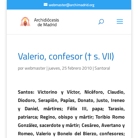
webmaster@archimadrid.org
Valerio, confesor († s. VII)
por
webmaster
|
jueves, 25 febrero 2010
|
Santoral
Santos: Victorino y Víctor, Nicéforo, Claudio,
Diodoro, Serapión, Papías, Donato, Justo, Ireneo
y Daniel, mártires; Félix III, papa; Tarasio,
patriarca; Regino, obispo y mártir; Toribio Romo
González, sacerdote y mártir; Cesáreo, Avertano y
Romeo, Valerio y Bonelo del Bierzo, confesores;