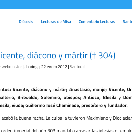
Diócesis
Lecturas de Misa
Comentario Lecturas
Sant
icente, diácono y mártir († 304)
r
webmaster
|
domingo, 22 enero 2012
|
Santoral
ntos: Vicente, diácono y mártir; Anastasio, monje; Vicente, Or
alterio, Britwaldo, Solemnio, obispos; Antíoco, Blesila y D
esila, viuda; Guillermo José Chaminade, presbítero y fundador.
 acabó la buena racha. La culpa la tuvieron Maximiano y Diocleciano
 orden imperial del año 303 mandaba arrasar las iglesias o templo