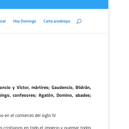
oral
Hoy Domingo
Carta arzobispo
oncio y Víctor, mártires; Gaudencio, Blidrán,
omingo, confesores; Agatón, Domino, abades;
 en el comienzo del siglo IV.
s cristianos en todo el imperio y quemar todos