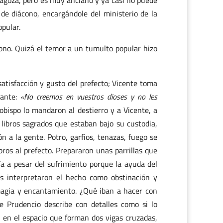
ragoza, pero es muy anciano y ya casi no puede
de diácono, encargándole del ministerio de la
opular.
cono. Quizá el temor a un tumulto popular hizo
satisfacción y gusto del prefecto; Vicente toma
jante:
«No creemos en vuestros dioses y no les
obispo lo mandaron al destierro y a Vicente, a
libros sagrados que estaban bajo su custodia,
n a la gente. Potro, garfios, tenazas, fuego se
bros al prefecto. Prepararon unas parrillas que
ía a pesar del sufrimiento porque la ayuda del
gos interpretaron el hecho como obstinación y
agia y encantamiento. ¿Qué iban a hacer con
Prudencio describe con detalles como si lo
, en el espacio que forman dos vigas cruzadas,