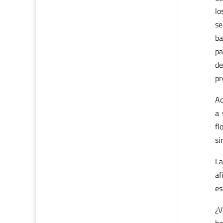
lo
se
ba
pa
de
pr
Aq
a 
fl
si
L
af
es
¿V