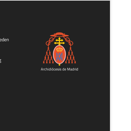
ueden
g