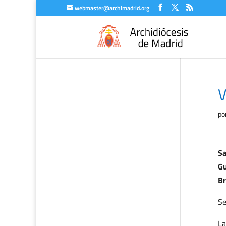
webmaster@archimadrid.org
V
po
Sa
Gu
Br
Se
La