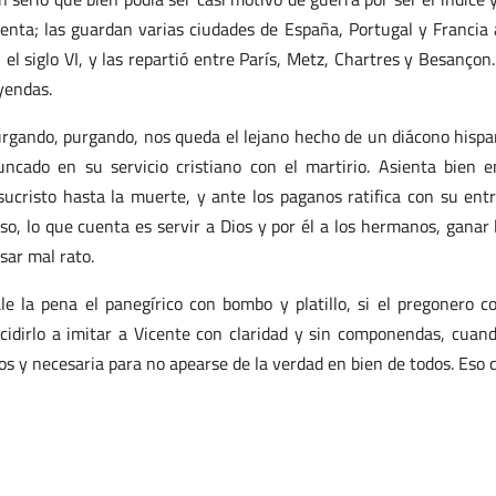
enta; las guardan varias ciudades de España, Portugal y Francia a
 el siglo VI, y las repartió entre París, Metz, Chartres y Besanço
yendas.
rgando, purgando, nos queda el lejano hecho de un diácono hispano
uncado en su servicio cristiano con el martirio. Asienta bien e
sucristo hasta la muerte, y ante los paganos ratifica con su ent
so, lo que cuenta es servir a Dios y por él a los hermanos, ganar
sar mal rato.
le la pena el panegírico con bombo y platillo, si el pregonero c
cidirlo a imitar a Vicente con claridad y sin componendas, cuand
os y necesaria para no apearse de la verdad en bien de todos. Eso