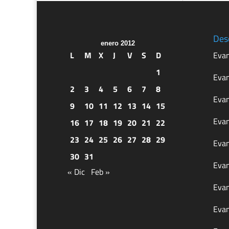
Des
enero 2012
L
M
X
J
V
S
D
Evan
1
Evan
2
3
4
5
6
7
8
Evan
9
10
11
12
13
14
15
Evan
16
17
18
19
20
21
22
23
24
25
26
27
28
29
Evan
30
31
Evan
« Dic
Feb »
Evan
Evan