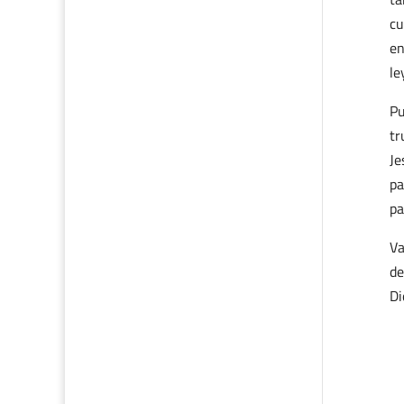
cu
en
le
Pu
tr
Je
pa
pa
Va
de
Di