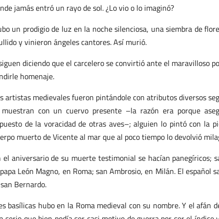
nde jamás entró un rayo de sol. ¿Lo vio o lo imaginó?
bo un prodigio de luz en la noche silenciosa, una siembra de flor
llido y vinieron ángeles cantores. Así murió.
siguen diciendo que el carcelero se convirtió ante el maravilloso 
ndirle homenaje.
s artistas medievales fueron pintándole con atributos diversos seg
 muestran con un cuervo presente –la razón era porque aseg
puesto de la voracidad de otras aves–; alguien lo pintó con la pi
erpo muerto de Vicente al mar que al poco tiempo lo devolvió milag
 el aniversario de su muerte testimonial se hacían panegíricos; san
 papa León Magno, en Roma; san Ambrosio, en Milán. El español san 
 san Bernardo.
es basílicas hubo en la Roma medieval con su nombre. Y el afán d
n serio que bien podía ser casi motivo de guerra por ser el índice