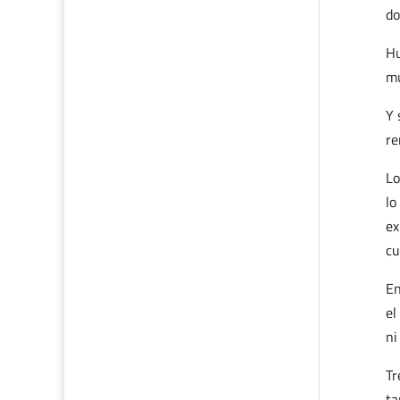
do
Hu
mu
Y 
re
Lo
lo
ex
cu
En
el
ni
Tr
ta