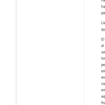
ha
ha
pa
Ll
qu
El
el
sa
lo
pe
em
es
ci
em
aq
hu