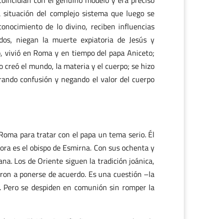
coincidían con el genuino modelo y era preciso
a situación del complejo sistema que luego se
onocimiento de lo divino, reciben influencias
ados, niegan la muerte expiatoria de Jesús y
o, vivió en Roma y en tiempo del papa Aniceto;
co creó el mundo, la materia y el cuerpo; se hizo
brando confusión y negando el valor del cuerpo
oma para tratar con el papa un tema serio. Él
hora es el obispo de Esmirna. Con sus ochenta y
iana. Los de Oriente siguen la tradición joánica,
aron a ponerse de acuerdo. Es una cuestión –la
a. Pero se despiden en comunión sin romper la