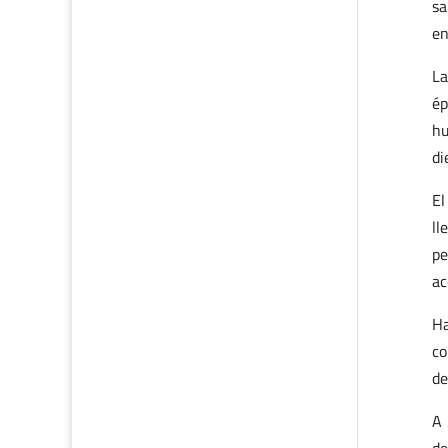
sa
en
La
ép
hu
di
El
ll
pe
ac
Ha
co
de
A 