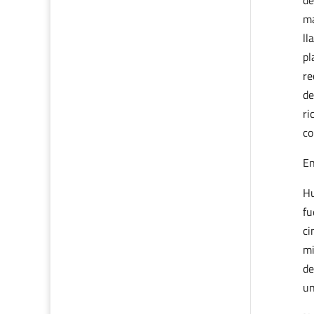
de
ma
l
pl
re
de
ri
co
En
Hu
fu
ci
mi
de
un