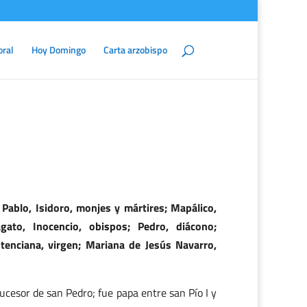
oral
Hoy Domingo
Carta arzobispo
; Pablo, Isidoro, monjes y mártires; Mapálico,
gato, Inocencio, obispos; Pedro, diácono;
tenciana, virgen; Mariana de Jesús Navarro,
ucesor de san Pedro; fue papa entre san Pío I y