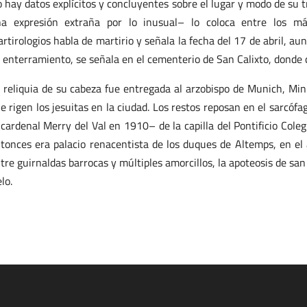
 hay datos explícitos y concluyentes sobre el lugar y modo de su t
a expresión extraña por lo inusual– lo coloca entre los már
rtirologios habla de martirio y señala la fecha del 17 de abril, au
 enterramiento, se señala en el cementerio de San Calixto, donde c
 reliquia de su cabeza fue entregada al arzobispo de Munich, Minu
e rigen los jesuitas en la ciudad. Los restos reposan en el sarcóf
 cardenal Merry del Val en 1910– de la capilla del Pontificio Col
tonces era palacio renacentista de los duques de Altemps, en el 
tre guirnaldas barrocas y múltiples amorcillos, la apoteosis de sa
elo.