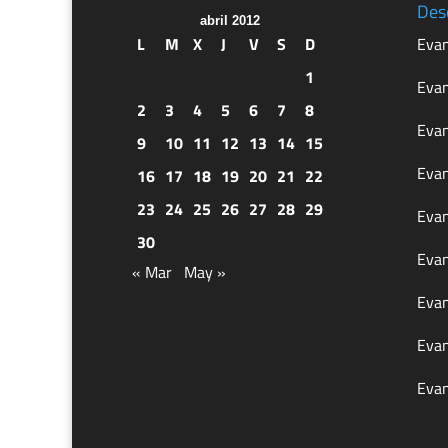
Des
abril 2012
L
M
X
J
V
S
D
Evan
1
Evan
2
3
4
5
6
7
8
Evan
9
10
11
12
13
14
15
Evan
16
17
18
19
20
21
22
23
24
25
26
27
28
29
Evan
30
Evan
« Mar
May »
Evan
Evan
Evan