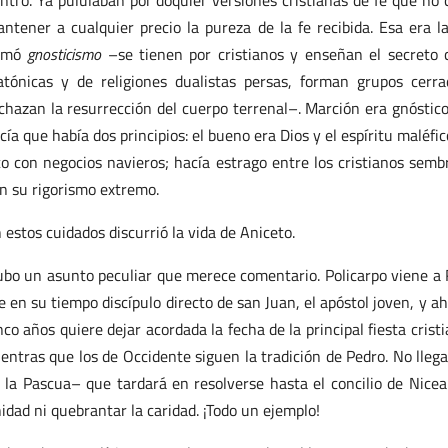
ntro. Ya pululaban por doquier versiones cristianas de fe que no 
ntener a cualquier precio la pureza de la fe recibida. Esa era l
lamó
gnosticismo
–se tienen por cristianos y enseñan el secreto c
atónicas y de religiones dualistas persas, forman grupos cerr
chazan la resurrección del cuerpo terrenal–. Marción era gnóstic
cía que había dos principios: el bueno era Dios y el espíritu maléfi
co con negocios navieros; hacía estrago entre los cristianos sem
n su rigorismo extremo.
 estos cuidados discurrió la vida de Aniceto.
bo un asunto peculiar que merece comentario. Policarpo viene a R
e en su tiempo discípulo directo de san Juan, el apóstol joven, y a
nco años quiere dejar acordada la fecha de la principal fiesta crist
entras que los de Occidente siguen la tradición de Pedro. No lleg
 la Pascua– que tardará en resolverse hasta el concilio de Nice
idad ni quebrantar la caridad. ¡Todo un ejemplo!