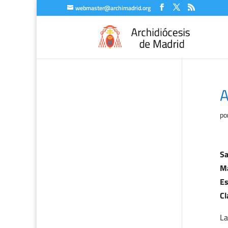
webmaster@archimadrid.org
A
po
Sa
Ma
Es
Cl
La