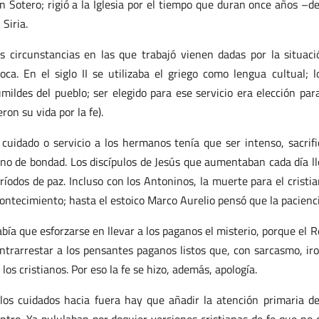
n Sotero; rigió a la Iglesia por el tiempo que duran once años –d
 Siria.
s circunstancias en las que trabajó vienen dadas por la situació
oca. En el siglo II se utilizaba el griego como lengua cultual; 
mildes del pueblo; ser elegido para ese servicio era elección para 
eron su vida por la fe).
 cuidado o servicio a los hermanos tenía que ser intenso, sacrif
eno de bondad. Los discípulos de Jesús que aumentaban cada día l
ríodos de paz. Incluso con los Antoninos, la muerte para el cristi
ontecimiento; hasta el estoico Marco Aurelio pensó que la pacienci
bía que esforzarse en llevar a los paganos el misterio, porque el R
ntrarrestar a los pensantes paganos listos que, con sarcasmo, iron
 los cristianos. Por eso la fe se hizo, además, apología.
los cuidados hacia fuera hay que añadir la atención primaria d