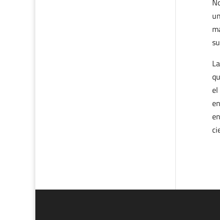
No
un
ma
su
La
qu
el
en
en
ci