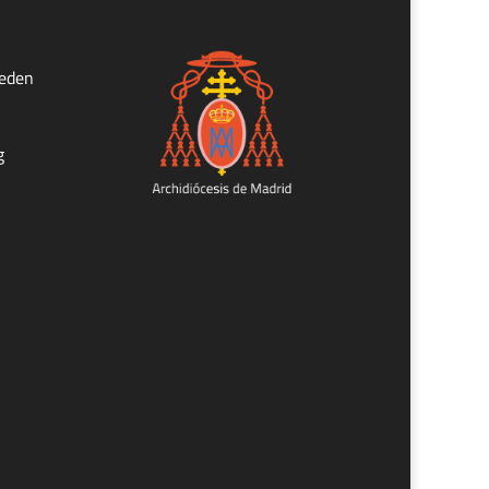
ueden
g