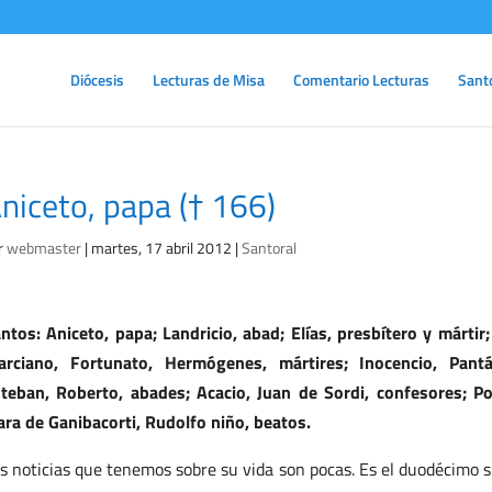
Diócesis
Lecturas de Misa
Comentario Lecturas
Sant
niceto, papa († 166)
r
webmaster
|
martes, 17 abril 2012
|
Santoral
ntos: Aniceto, papa; Landricio, abad; Elías, presbítero y mártir
rciano, Fortunato, Hermógenes, mártires; Inocencio, Pantá
teban, Roberto, abades; Acacio, Juan de Sordi, confesores; Po
ara de Ganibacorti, Rudolfo niño, beatos.
s noticias que tenemos sobre su vida son pocas. Es el duodécimo s