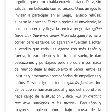
orgullo– que nunca había experimentado. Pasa, sin
saludar, embelesado con su tesoro. Unos amigos le
invitan a participar en el juego; Tarsicio rehúsa;
ellos se le acercan; Tarsicio oprime el envoltorio; le
hacen un cerco y llega la temida pregunta:
«¿Qué
llevas ahí? Queremos verlo»
. Aterrado quiere echar a
correr, pero es tarde. Lo agarran y fuerzan a soltar
el atadijo que cada vez agarra con más tesón y
fuerza, lo zarandean y lo tiran al suelo, le dan
pescozones y puntapiés pero no quiere por nada
del mundo dejar al descubierto al Señor; entre las
injurias y amenazas acompañadas de empellones y
puños, Tarsicio sigue diciendo:
«¡Jamás, jamás!»
. Uno
de los que se han acercado al grupo del alboroto se
hace cargo de la situación y dice:
«Es un cristiano
que lleva sortilegios a los presos»
. Pequeños y
mayores emplean ahora, bajo excusa de la