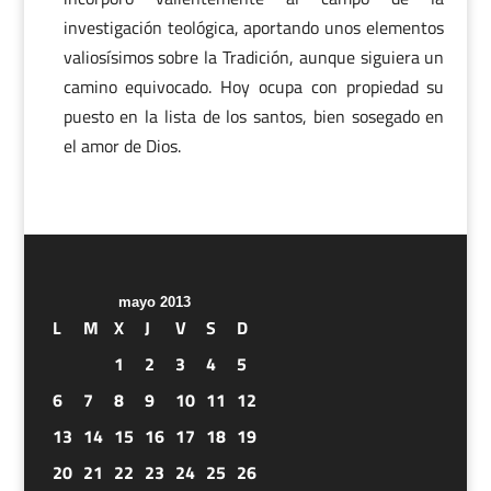
investigación teológica, aportando unos elementos
valiosísimos sobre la Tradición, aunque siguiera un
camino equivocado. Hoy ocupa con propiedad su
puesto en la lista de los santos, bien sosegado en
el amor de Dios.
mayo 2013
L
M
X
J
V
S
D
1
2
3
4
5
6
7
8
9
10
11
12
13
14
15
16
17
18
19
20
21
22
23
24
25
26