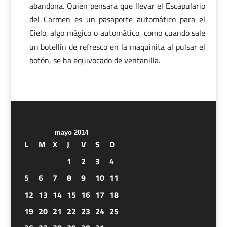
abandona. Quien pensara que llevar el Escapulario
del Carmen es un pasaporte automático para el
Cielo, algo mágico o automático, como cuando sale
un botellín de refresco en la maquinita al pulsar el
botón, se ha equivocado de ventanilla.
mayo 2014
L
M
X
J
V
S
D
1
2
3
4
5
6
7
8
9
10
11
12
13
14
15
16
17
18
19
20
21
22
23
24
25