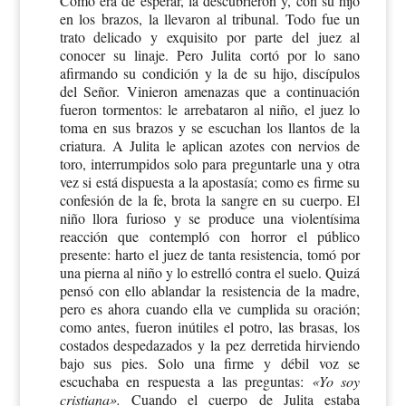
Como era de esperar, la descubrieron y, con su hijo
en los brazos, la llevaron al tribunal. Todo fue un
trato delicado y exquisito por parte del juez al
conocer su linaje. Pero Julita cortó por lo sano
afirmando su condición y la de su hijo, discípulos
del Señor. Vinieron amenazas que a continuación
fueron tormentos: le arrebataron al niño, el juez lo
toma en sus brazos y se escuchan los llantos de la
criatura. A Julita le aplican azotes con nervios de
toro, interrumpidos solo para preguntarle una y otra
vez si está dispuesta a la apostasía; como es firme su
confesión de la fe, brota la sangre en su cuerpo. El
niño llora furioso y se produce una violentísima
reacción que contempló con horror el público
presente: harto el juez de tanta resistencia, tomó por
una pierna al niño y lo estrelló contra el suelo. Quizá
pensó con ello ablandar la resistencia de la madre,
pero es ahora cuando ella ve cumplida su oración;
como antes, fueron inútiles el potro, las brasas, los
costados despedazados y la pez derretida hirviendo
bajo sus pies. Solo una firme y débil voz se
escuchaba en respuesta a las preguntas:
«Yo soy
cristiana».
Cuando el cuerpo de Julita estaba