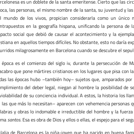
rcelonesa es un doblete de la santa emeritense. Cierto que las circ
oca, las personas, el mismo nombre de la santa, su juventud y la
l mundo de los vivos, propician considerarla como un único m
ntrapuestos en la geografía hispana, unificando la persona de la 
pacto social que debió de causar el acontecimiento y la ejempl
istiana en aquellos tiempos difíciles. No obstante, esto no daría ex
urridos milagrosamente en Barcelona cuando se descubre el sepulcr
 época es el comienzo del siglo iv, durante la persecución de Ma
cabro que pone mártires cristianos en los lugares que pisa con la
das las épocas hubo –también hoy– sujetos que, amparados por la
mplimiento del deber legal, niegan al hombre la posibilidad de se
violabilidad de su conciencia individual. A estos, la historia los ll
 las que más lo necesitan– aparecen con vehemencia personas q
labras y obras lo indomable e irreductible del hombre y la fuerza a
lama
santos
. Esa es obra de Dios y ellos o ellas, el espejo para el se
lalia de Barcelona es la niña-joven que ha nacido en buena famil