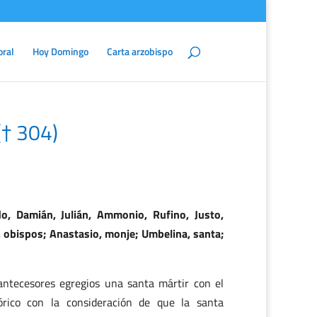
oral
Hoy Domingo
Carta arzobispo
(† 304)
do, Damián, Julián, Ammonio, Rufino, Justo,
, obispos; Anastasio, monje; Umbelina, santa;
antecesores egregios una santa mártir con el
rico con la consideración de que la santa