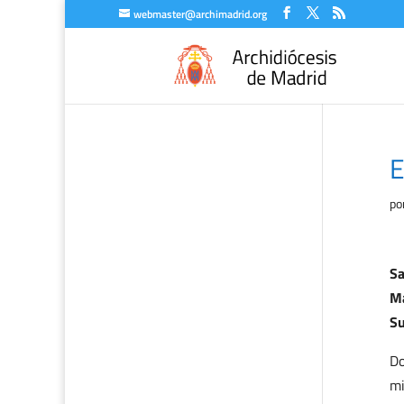
webmaster@archimadrid.org
E
po
Sa
Ma
Su
Do
mi