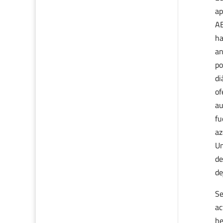
ap
AB
ha
an
po
di
of
au
fu
az
Un
de
de
Se
ac
he