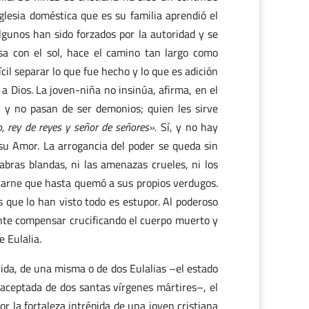
glesia doméstica que es su familia aprendió el
lgunos han sido forzados por la autoridad y se
asa con el sol, hace el camino tan largo como
il separar lo que fue hecho y lo que es adición
a Dios. La joven-niña no insinúa, afirma, en el
s, y no pasan de ser demonios; quien les sirve
o, rey de reyes y señor de señores».
Sí, y no hay
 su Amor. La arrogancia del poder se queda sin
abras blandas, ni las amenazas crueles, ni los
a carne que hasta quemó a sus propios verdugos.
 que lo han visto todo es estupor. Al poderoso
ente compensar crucificando el cuerpo muerto y
 Eulalia.
rida, de una misma o de dos Eulalias –el estado
n aceptada de dos santas vírgenes mártires–, el
r la fortaleza intrépida de una joven cristiana