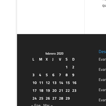
qu
Des
febrero 2020
L
M
X
J
V
S
D
Evan
1
2
Evan
3
4
5
6
7
8
9
Evan
10
11
12
13
14
15
16
Evan
17
18
19
20
21
22
23
24
25
26
27
28
29
Evan
« Ene
Mar »