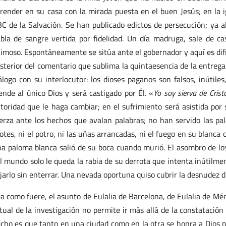
render en su casa con la mirada puesta en el buen Jesús; en la i
C de la Salvación. Se han publicado edictos de persecución; ya a
bla de sangre vertida por fidelidad. Un día madruga, sale de c
imoso. Espontáneamente se sitúa ante el gobernador y aquí es difíc
sterior del comentario que sublima la quintaesencia de la entrega 
álogo con su interlocutor: los dioses paganos son falsos, inútile
ende al único Dios y será castigado por Él. «
Yo soy sierva de Crist
toridad que le haga cambiar; en el sufrimiento será asistida por
erza ante los hechos que avalan palabras; no han servido las pal
otes, ni el potro, ni las uñas arrancadas, ni el fuego en su blanc
a paloma blanca salió de su boca cuando murió. El asombro de los
l mundo solo le queda la rabia de su derrota que intenta inútilm
jarlo sin enterrar. Una nevada oportuna quiso cubrir la desnudez de
a como fuere, el asunto de Eulalia de Barcelona, de Eulalia de Mé
tual de la investigación no permite ir más allá de la constatació
cho es que tanto en una ciudad como en la otra se honra a Dios po