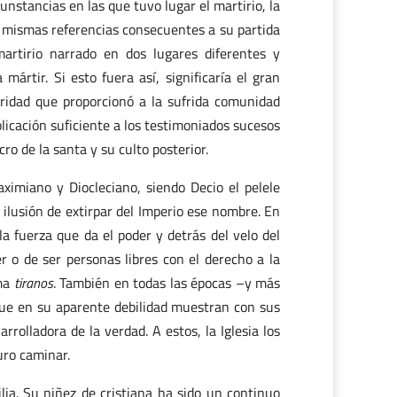
unstancias en las que tuvo lugar el martirio, la
s mismas referencias consecuentes a su partida
artirio narrado en dos lugares diferentes y
mártir. Si esto fuera así, significaría el gran
aridad que proporcionó a la sufrida comunidad
plicación suficiente a los testimoniados sucesos
o de la santa y su culto posterior.
ximiano y Diocleciano, siendo Decio el pelele
 ilusión de extirpar del Imperio ese nombre. En
 fuerza que da el poder y detrás del velo del
r o de ser personas libres con el derecho a la
ama
tiranos
. También en todas las épocas –y más
ue en su aparente debilidad muestran con sus
rrolladora de la verdad. A estos, la Iglesia los
guro caminar.
ia. Su niñez de cristiana ha sido un continuo