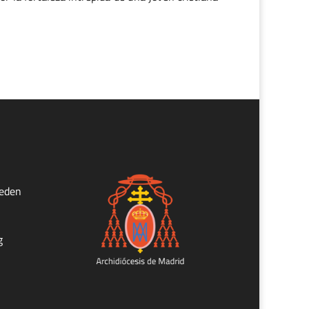
ueden
g