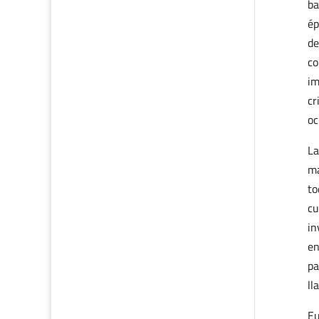
ba
ép
de
co
im
cr
oc
La
ma
to
cu
in
en
pa
l
Eu