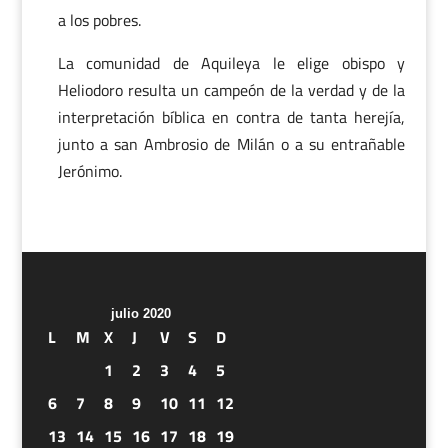
a los pobres.
La comunidad de Aquileya le elige obispo y
Heliodoro resulta un campeón de la verdad y de la
interpretación bíblica en contra de tanta herejía,
junto a san Ambrosio de Milán o a su entrañable
Jerónimo.
julio 2020
L
M
X
J
V
S
D
1
2
3
4
5
6
7
8
9
10
11
12
13
14
15
16
17
18
19