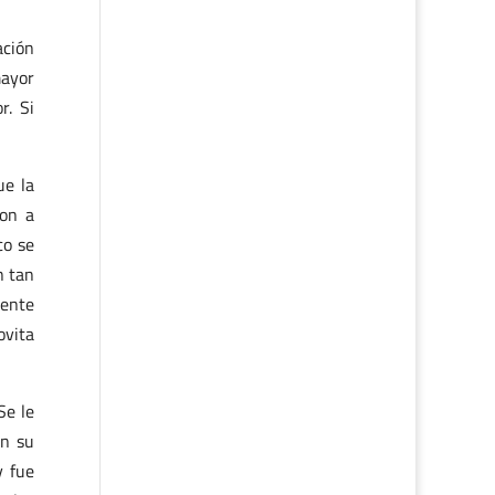
ación
mayor
r. Si
ue la
ron a
co se
n tan
gente
ovita
Se le
on su
y fue