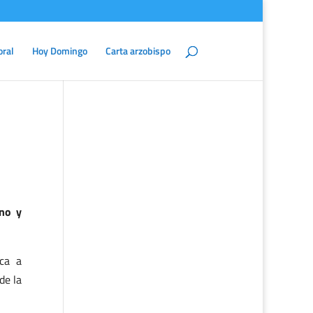
oral
Hoy Domingo
Carta arzobispo
ino y
ca a
de la