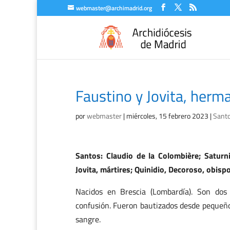
webmaster@archimadrid.org
Faustino y Jovita, herm
por
webmaster
|
miércoles, 15 febrero 2023
|
Santo
Santos: Claudio de la Colombière; Saturn
Jovita, mártires; Quinidio, Decoroso, obisp
Nacidos en Brescia (Lombardía). Son do
confusión. Fueron bautizados desde pequeño
sangre.