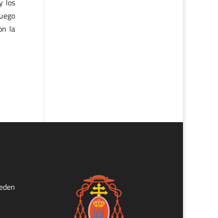
y los
fuego
on la
ueden