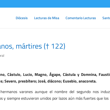
Diócesis
Lecturas de Misa
Comentario Lecturas
Sant
anos, mártires († 122)
ral
ino, Cástulo, Lucio, Magno, Ágape, Cástula y Domnina, Faust
os; Severo, presbítero; José, diácono; Eusebio, anacoreta.
s hermanos varones aunque el nombre del segundo nos induz
s y siempre estuvieron unidos por lazos aún más fuertes que los 