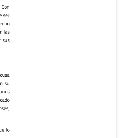
. Con
e ser
hecho
r las
r sus
acusa
on su
 unos
icado
oses,
ue lo