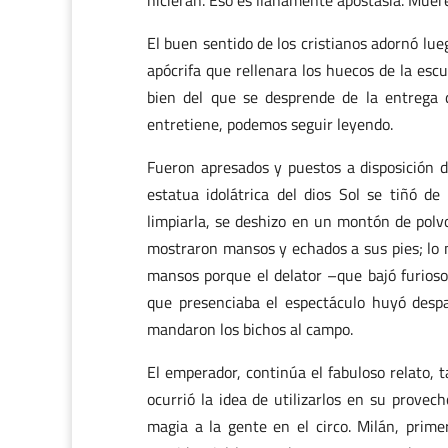
hicieran. Eso es llanamente apostasía. Muer
El buen sentido de los cristianos adornó lu
apócrifa que rellenara los huecos de la esc
bien del que se desprende de la entrega d
entretiene, podemos seguir leyendo.
Fueron apresados y puestos a disposición d
estatua idolátrica del dios Sol se tiñó d
limpiarla, se deshizo en un montón de polvo
mostraron mansos y echados a sus pies; lo 
mansos porque el delator –que bajó furioso 
que presenciaba el espectáculo huyó despa
mandaron los bichos al campo.
El emperador, continúa el fabuloso relato, 
ocurrió la idea de utilizarlos en su provec
magia a la gente en el circo. Milán, primer