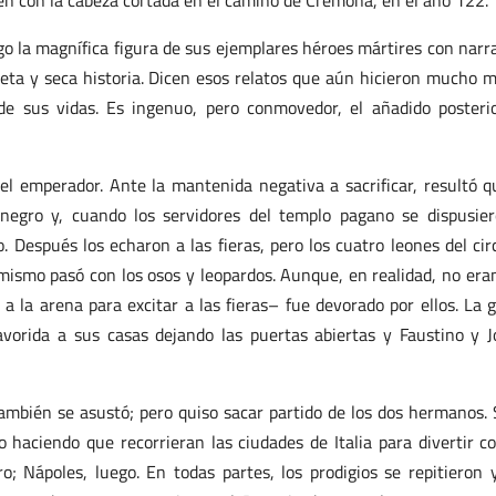
en con la cabeza cortada en el camino de Cremona, en el año 122.
ego la magnífica figura de sus ejemplares héroes mártires con narr
ueta y seca historia. Dicen esos relatos que aún hicieron mucho 
e sus vidas. Es ingenuo, pero conmovedor, el añadido posterio
el emperador. Ante la mantenida negativa a sacrificar, resultó q
e negro y, cuando los servidores del templo pagano se dispusie
. Después los echaron a las fieras, pero los cuatro leones del cir
mismo pasó con los osos y leopardos. Aunque, en realidad, no era
a la arena para excitar a las fieras– fue devorado por ellos. La 
vorida a sus casas dejando las puertas abiertas y Faustino y J
también se asustó; pero quiso sacar partido de los dos hermanos. 
ho haciendo que recorrieran las ciudades de Italia para divertir c
o; Nápoles, luego. En todas partes, los prodigios se repitieron 