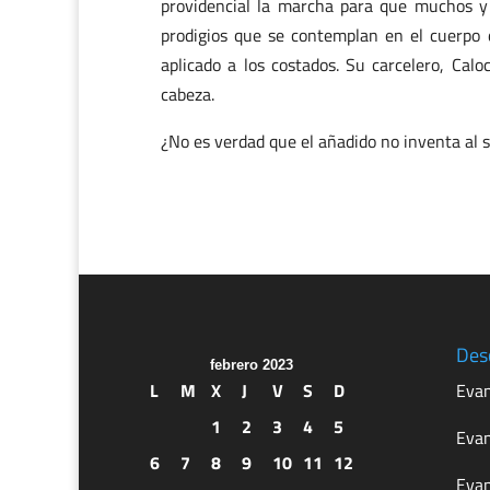
providencial la marcha para que muchos y 
prodigios que se contemplan en el cuerpo 
aplicado a los costados. Su carcelero, Calo
cabeza.
¿No es verdad que el añadido no inventa al s
Des
febrero 2023
L
M
X
J
V
S
D
Evan
1
2
3
4
5
Evan
6
7
8
9
10
11
12
Evan