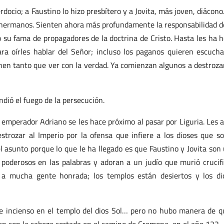
erdocio; a Faustino lo hizo presbítero y a Jovita, más joven, diácono
s hermanos. Sienten ahora más profundamente la responsabilidad d
do su fama de propagadores de la doctrina de Cristo. Hasta les ha 
ra oírles hablar del Señor; incluso los paganos quieren escucha
enen tanto que ver con la verdad. Ya comienzan algunos a destroza
dió el fuego de la persecución.
 emperador Adriano se les hace próximo al pasar por Liguria. Les 
trozar al Imperio por la ofensa que infiere a los dioses que s
 asunto porque lo que le ha llegado es que Faustino y Jovita son
poderosos en las palabras y adoran a un judío que murió crucif
o a mucha gente honrada; los templos están desiertos y los di
de incienso en el templo del dios Sol… pero no hubo manera de q