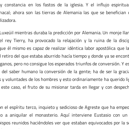
constancia en los fastos de la iglesia. Y el influjo espiritua
acal; ahora son las tierras de Alemania las que se benefician 
izadora.
Luxeüil mientras duraba la predicción por Alemania. Un monje ll
l rey Tierry, ha provocado la relajación y la ruina de la discip
 que él mismo es capaz de realizar idéntica labor apostólica que l
l retiro del que estaba aburrido hacía tiempo y donde ya se encon
aganos, pero no consigue los esperados triunfos de conversión. Y e
 del saber humano la conversión de la gente; ha de ser la graci
s y voluntades de los hombres y esto ordinariamente ha querido li
 este caso, el fruto de su misionar tarda en llegar y con despec
on el espíritu terco, inquieto y sedicioso de Agreste que ha empe
to a aniquilar el monasterio. Aquí interviene Eustasio con un 
bispos reunidos haciéndoles ver que estaban equivocados por la s