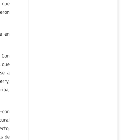
y que
ieron
ra en
. Con
a que
rse a
erry,
riba,
 –con
tural
ecto;
ás de