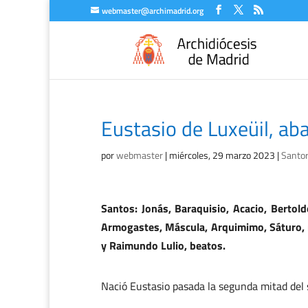
webmaster@archimadrid.org
Eustasio de Luxeüil, ab
por
webmaster
|
miércoles, 29 marzo 2023
|
Santor
Santos: Jonás, Baraquisio, Acacio, Bertold
Armogastes, Máscula, Arquimimo, Sáturo, m
y Raimundo Lulio, beatos.
Nació Eustasio pasada la segunda mitad del s