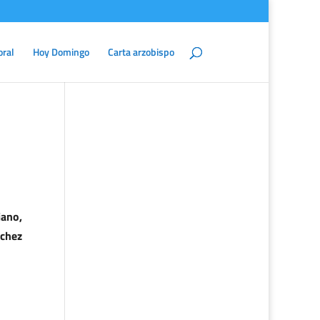
oral
Hoy Domingo
Carta arzobispo
iano,
nchez