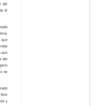
l del
de él
amado
lina.
a que
traba
s que
a del
garlo
ho se
orado
feliz
ola y