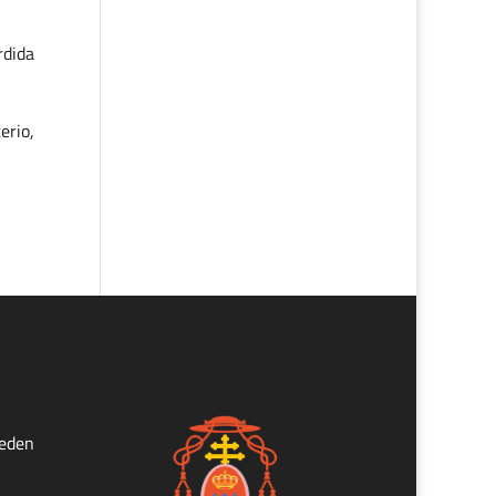
rdida
erio,
ueden