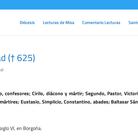
Diócesis
Lecturas de Misa
Comentario Lecturas
Sant
ad († 625)
al
o, confesores; Cirilo, diácono y mártir; Segundo, Pastor, Victor
ártires; Eustasio, Simplicio, Constantino, abades; Baltasar Sá
iglo VI, en Borgoña.