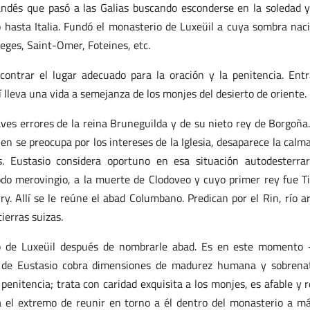
andés que pasó a las Galias buscando esconderse en la soledad 
ó hasta Italia. Fundó el monasterio de Luxeüil a cuya sombra nac
eges, Saint-Omer, Foteines, etc.
ontrar el lugar adecuado para la oración y la penitencia. Ent
í lleva una vida a semejanza de los monjes del desierto de oriente.
ves errores de la reina Bruneguilda y de su nieto rey de Borgoña
ien se preocupa por los intereses de la Iglesia, desaparece la calm
. Eustasio considera oportuno en esa situación autodesterra
odo merovingio, a la muerte de Clodoveo y cuyo primer rey fue Ti
y. Allí se le reúne el abad Columbano. Predican por el Rin, río ar
ierras suizas.
o de Luxeüil después de nombrarle abad. Es en este momento
a de Eustasio cobra dimensiones de madurez humana y sobrena
penitencia; trata con caridad exquisita a los monjes, es afable y r
 el extremo de reunir en torno a él dentro del monasterio a m