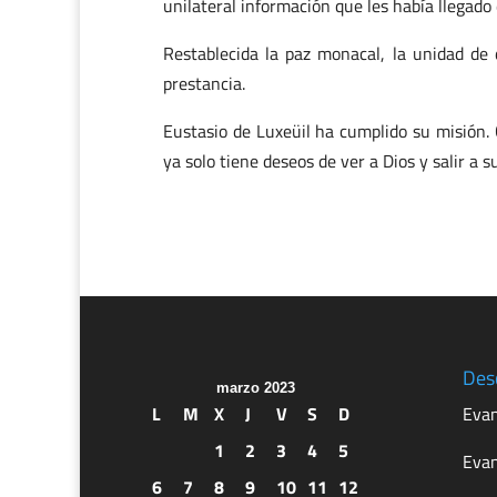
unilateral información que les había llegado
Restablecida la paz monacal, la unidad de 
prestancia.
Eustasio de Luxeüil ha cumplido su misión.
ya solo tiene deseos de ver a Dios y salir a
Des
marzo 2023
L
M
X
J
V
S
D
Evan
1
2
3
4
5
Evan
6
7
8
9
10
11
12