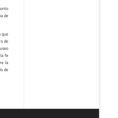
ronto
ia de
o que
ro de
Museo
la fe
re la
lo de