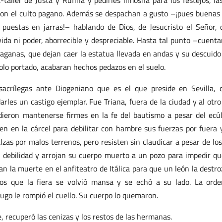
-taller de Justa y Rufina y pedirles limosna para los festejos, la
con el culto pagano. Además se despachan a gusto –¡pues buenas
puestas en jarras!– hablando de Dios, de Jesucristo el Señor, 
vida ni poder, aborrecible y despreciable. Hasta tal punto –cuenta
aganas, que dejan caer la estatua llevada en andas y su descuido
olo portado, acabaran hechos pedazos en el suelo.
acrílegas ante Diogeniano que es el que preside en Sevilla,
rles un castigo ejemplar. Fue Triana, fuera de la ciudad y al otro
Pudieron mantenerse firmes en la fe del bautismo a pesar del ecú
eten en la cárcel para debilitar con hambre sus fuerzas por fuera 
zas por malos terrenos, pero resisten sin claudicar a pesar de los
u debilidad y arrojan su cuerpo muerto a un pozo para impedir qu
van la muerte en el anfiteatro de Itálica para que un león la destro
os que la fiera se volvió mansa y se echó a su lado. La ord
dugo le rompió el cuello. Su cuerpo lo quemaron.
, recuperó las cenizas y los restos de las hermanas.