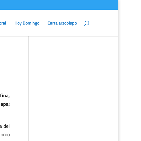
oral
Hoy Domingo
Carta arzobispo
fina,
papa;
a del
 como