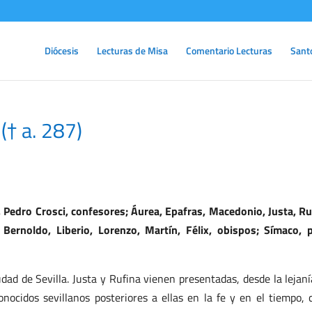
Diócesis
Lecturas de Misa
Comentario Lecturas
Sant
(† a. 287)
Pedro Crosci, confesores; Áurea, Epafras, Macedonio, Justa, Ru
o, Bernoldo, Liberio, Lorenzo, Martín, Félix, obispos; Símaco, 
udad de Sevilla. Justa y Rufina vienen presentadas, desde la lejaní
conocidos sevillanos posteriores a ellas en la fe y en el tiempo,