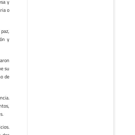
esa y
ria o
 paz,
ión y
zaron
ue su
no de
ncia.
ntos,
s.
cios.