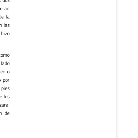
s dos
 eran
de la
n las
 hizo
 como
 lado
leo o
y por
 pies
e los
zara;
en de