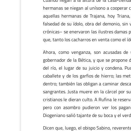
Cuando llegan a la altura de la casa-tienda
hermanas se niegan al unísono a cooperar 
aquellas hermanas de Trajana, hoy Triana, 
falsedad de su ídolo, obra del demonio, sin 
crónicas– se enervaron las ilustres damas p
que, tanto los cacharros en venta como el íd
Ahora, como venganza, son acusadas de s
gobernador de la Bética, y que se propone da
del río, el lugar de su juicio y condena. 
caballete y de los garfios de hierro; las m
dentro; también las obligan a caminar descal
sangrantes. Justa muere en la cárcel por s
cristianos le dieran culto. A Rufina le reser
pero con asombro pudieron ver los pagan
Diogeniano salió tajante de su boca y el ver
Dicen que, luego, el obispo Sabino, reverente