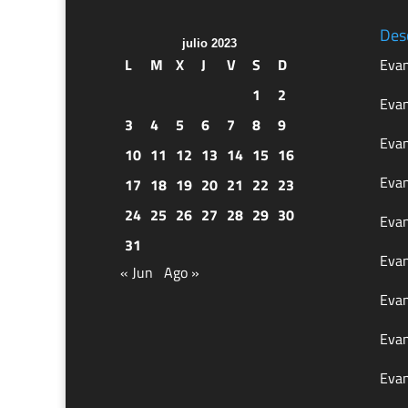
Des
julio 2023
L
M
X
J
V
S
D
Evan
1
2
Evan
3
4
5
6
7
8
9
Evan
10
11
12
13
14
15
16
Evan
17
18
19
20
21
22
23
24
25
26
27
28
29
30
Evan
31
Evan
« Jun
Ago »
Evan
Evan
Evan