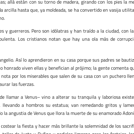
eras; allá están con su torno de madera, girando con los pies la m
arcilla hasta que, ya moldeada, se ha convertido en vasija utilita
no.
 y guerreros. Pero son idólatras y han traído a la ciudad, con la
opulenta. Los cristianos notan que hay una ola más de corrupc
angelio. Así lo aprendieron en su casa porque sus padres se bauti
jo honrado viven ellas y benefician al prójimo; la gente comenta q
 nota por los miserables que salen de su casa con un puchero lle
aurar las fuerzas.
e llamar a Venus– vino a alterar su tranquila y laboriosa existe
s, llevando a hombros su estatua; van remedando gritos y lame
o la angustia de Venus que llora la muerte de su enamorado Adoni
ostear la fiesta y hacer más brillante la solemnidad de los sacrifi