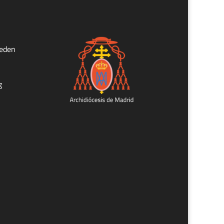
ueden
g