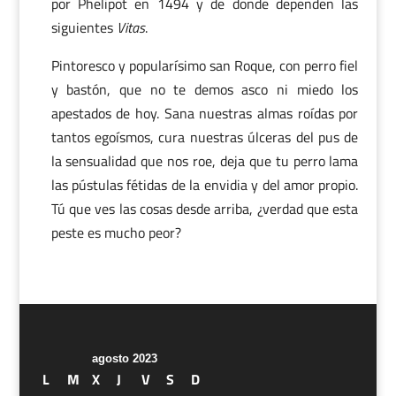
por Phelipot en 1494 y de donde dependen las
siguientes
Vitas
.
Pintoresco y popularísimo san Roque, con perro fiel
y bastón, que no te demos asco ni miedo los
apestados de hoy. Sana nuestras almas roídas por
tantos egoísmos, cura nuestras úlceras del pus de
la sensualidad que nos roe, deja que tu perro lama
las pústulas fétidas de la envidia y del amor propio.
Tú que ves las cosas desde arriba, ¿verdad que esta
peste es mucho peor?
agosto 2023
L
M
X
J
V
S
D