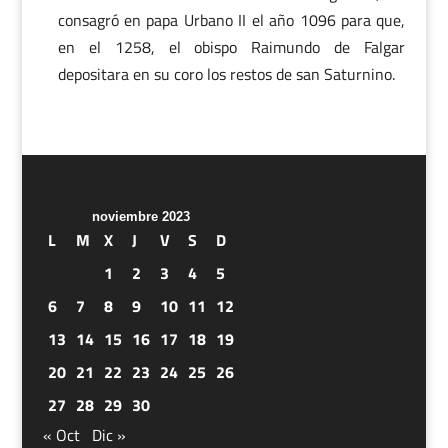
consagró en papa Urbano II el año 1096 para que,
en el 1258, el obispo Raimundo de Falgar
depositara en su coro los restos de san Saturnino.
noviembre 2023
L
M
X
J
V
S
D
1
2
3
4
5
6
7
8
9
10
11
12
13
14
15
16
17
18
19
20
21
22
23
24
25
26
27
28
29
30
« Oct
Dic »