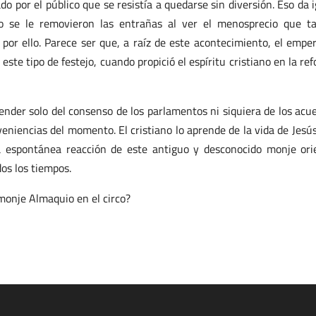
ado por el público que se resistía a quedarse sin diversión. Eso da i
o se le removieron las entrañas al ver el menosprecio que t
por ello. Parece ser que, a raíz de este acontecimiento, el empe
 este tipo de festejo, cuando propició el espíritu cristiano en la re
nder solo del consenso de los parlamentos ni siquiera de los acu
eniencias del momento. El cristiano lo aprende de la vida de Jesú
a espontánea reacción de este antiguo y desconocido monje ori
dos los tiempos.
monje Almaquio en el circo?