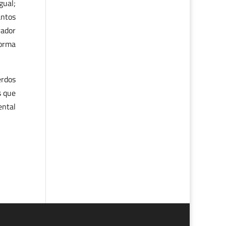
gual;
antos
rador
forma
erdos
s que
ental