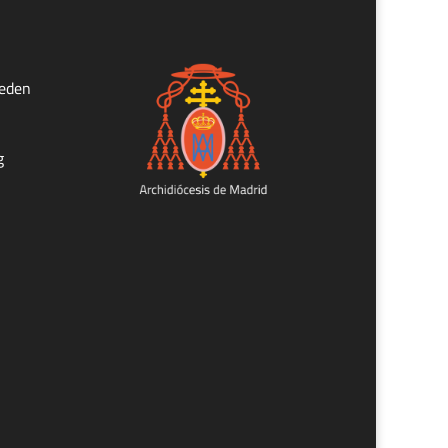
ueden
g