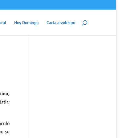
oral
Hoy Domingo
Carta arzobispo
ino,
rtir;
áculo
ue se