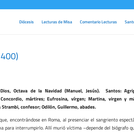
Diócesis
Lecturas de Misa
Comentario Lecturas
Sant
 400)
ios, Octava de la Navidad (Manuel, Jesús). Santos: Agrip
Concordio, mártires; Eufrosina, vírgen; Martina, virgen y má
 Strambi, confesor; Odilón, Guillermo, abades.
que, encontrándose en Roma, al presenciar el sangriento espect
ena para interrumpirlo. Allí murió víctima –depende del biógrafo q