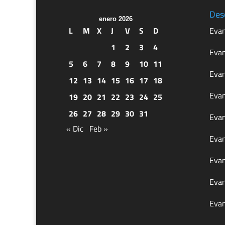
Des
enero 2026
L
M
X
J
V
S
D
Evan
1
2
3
4
Evan
5
6
7
8
9
10
11
Evan
12
13
14
15
16
17
18
Evan
19
20
21
22
23
24
25
26
27
28
29
30
31
Evan
« Dic
Feb »
Evan
Evan
Evan
Evan