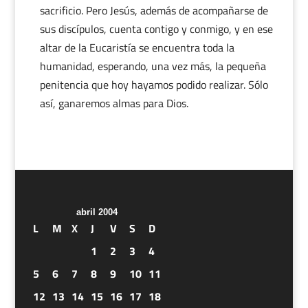
sacrificio. Pero Jesús, además de acompañarse de
sus discípulos, cuenta contigo y conmigo, y en ese
altar de la Eucaristía se encuentra toda la
humanidad, esperando, una vez más, la pequeña
penitencia que hoy hayamos podido realizar. Sólo
así, ganaremos almas para Dios.
abril 2004
L
M
X
J
V
S
D
1
2
3
4
5
6
7
8
9
10
11
12
13
14
15
16
17
18