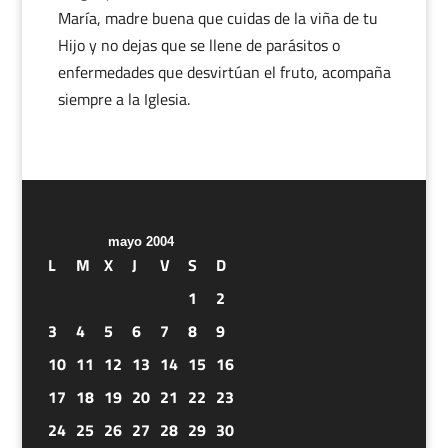
María, madre buena que cuidas de la viña de tu
Hijo y no dejas que se llene de parásitos o
enfermedades que desvirtúan el fruto, acompaña
siempre a la Iglesia.
mayo 2004
L
M
X
J
V
S
D
1
2
3
4
5
6
7
8
9
10
11
12
13
14
15
16
17
18
19
20
21
22
23
24
25
26
27
28
29
30