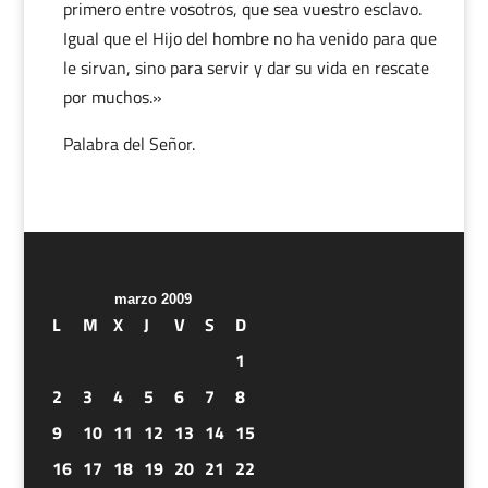
primero entre vosotros, que sea vuestro esclavo.
Igual que el Hijo del hombre no ha venido para que
le sirvan, sino para servir y dar su vida en rescate
por muchos.»
Palabra del Señor.
marzo 2009
L
M
X
J
V
S
D
1
2
3
4
5
6
7
8
9
10
11
12
13
14
15
16
17
18
19
20
21
22