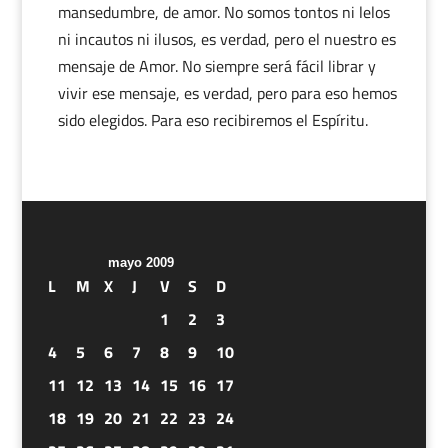
mansedumbre, de amor. No somos tontos ni lelos
ni incautos ni ilusos, es verdad, pero el nuestro es
mensaje de Amor. No siempre será fácil librar y
vivir ese mensaje, es verdad, pero para eso hemos
sido elegidos. Para eso recibiremos el Espíritu.
mayo 2009
L
M
X
J
V
S
D
1
2
3
4
5
6
7
8
9
10
11
12
13
14
15
16
17
18
19
20
21
22
23
24