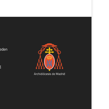
ueden
g