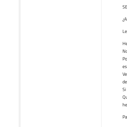
S
¿A
Le
He
No
Po
es
Ve
de
Si
Qu
he
Pa