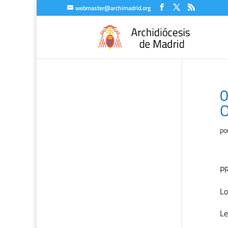
webmaster@archimadrid.org
0
O
po
P
Lo
Le