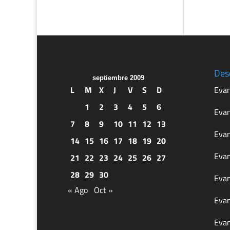
Des
septiembre 2009
L
M
X
J
V
S
D
Evan
1
2
3
4
5
6
Evan
7
8
9
10
11
12
13
Evan
14
15
16
17
18
19
20
Evan
21
22
23
24
25
26
27
28
29
30
Evan
« Ago
Oct »
Evan
Evan