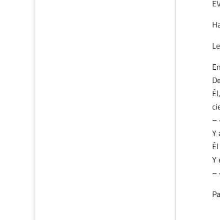
E
Ha
Le
En
De
Él
ci
– 
Y 
Él
Y 
– 
Pa