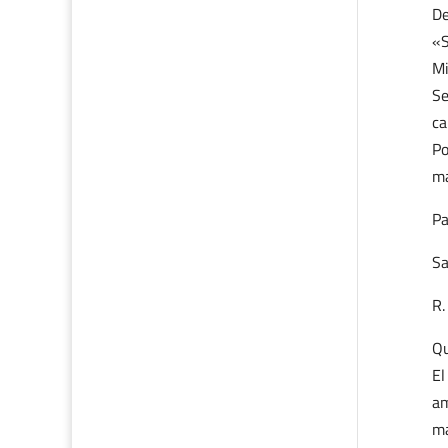
De
«S
Mi
Se
ca
Po
ma
Pa
Sa
R.
Qu
El
am
ma