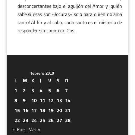
desconcertantes bajo el aguijón del Amor y ¡quién
sabe si esas son «locuras» solo para quien no ama
tanto! Al fin y al cabo, cada santo es el misterio de
responder sin cuento a Dios.
febrero 2010
L
M
X
J
V
S
D
1
2
3
4
5
6
7
8
9
10
11
12
13
14
15
16
17
18
19
20
21
22
23
24
25
26
27
28
« Ene
Mar »