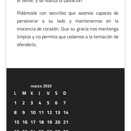
el Señor, y se realiza la salvación.
Pidámosle con sencillez que seamos capaces de
perseverar a su lado y mantenernos en la
inocencia de corazón. Que su gracia nos mantenga
limpios y no permita que cedamos a la tentación de
ofenderlo.
marzo 2010
L
M
X
J
V
S
D
1
2
3
4
5
6
7
8
9
10
11
12
13
14
15
16
17
18
19
20
21