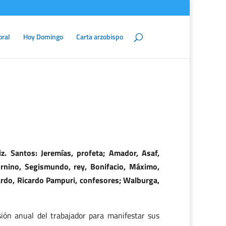
oral
Hoy Domingo
Carta arzobispo
z. Santos: Jeremías, profeta; Amador, Asaf,
urnino, Segismundo, rey, Bonifacio, Máximo,
omardo, Ricardo Pampuri, confesores; Walburga,
sión anual del trabajador para manifestar sus