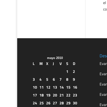
el
co
Des
mayo 2010
L
M
X
J
V
S
D
Evan
1
2
Evan
3
4
5
6
7
8
9
Evan
10
11
12
13
14
15
16
Evan
17
18
19
20
21
22
23
24
25
26
27
28
29
30
Evan