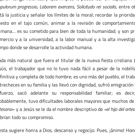
pulorum progressio, Laborem exercens, Solicitudo rei socialis
, entre 
tá la justicia y señalar los límites de la moral; recordar la priori
esto en el tajo común, animar a la revisión de comportamiento
mana… es su cometido para bien de toda la humanidad; y son princ
mercio y a la universidad, a la labor manual y a la alta investigac
mpo donde se desarrolle la actividad humana.
da más natural que fuera el titular de la nueva fiesta cristiana
sús, el trabajador que no lo tuvo nada fácil a pesar de la nobilí
finitiva y completa de todo hombre; es uno más del pueblo, el tra
trecheces en su familia y las llevó con dignidad, sufrió emigración
fuerzo, sacó adelante su responsabilidad familiar; es deci
obablemente, tuvo dificultades laborales mayores que muchos de 
tesano
» y a Jesús se le da el nombre descriptivo de
«el hijo del art
brían todo su compromiso.
esta sugiere honra a Dios, descanso y regocijo. Pues, ¡ánimo! Hon