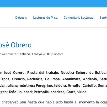
Diócesis
Lecturas de Misa
Comentario Lecturas
Sant
osé Obrero
r
webmaster
|
sábado, 1 mayo 2010
|
Santoral
n José Obrero, Fiesta del trabajo. Nuestra Señora de Estíbali
ispos; Orencio, Paciencia, Columba, Anonimata, Andéolo, Sat
dal, Juliana, mártires; Peregrino, Isidora, Arnulfo, Cariulfo, D
rgen; Teódulo, abad; Petronila, abadesa; Grata, viuda.
 cristianizó una fiesta que había sido hasta el momento la oca