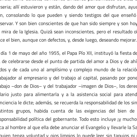
seria; allí estuvieron y están, dando del amor que disfrutan, ayu
n, consolando lo que pueden y siendo testigos del que enseñó
servar. Y son bien conscientes de que han sido siempre y son hoy
 mira de la Iglesia. Quizá sean inconscientes, pero el resultado
ce el bien, aunque con defectos, y, desde luego, deseando mejorar.
 día 1 de mayo del año 1955, el Papa Pío XII, instituyó la fiesta d
 de celebrarse desde el punto de partida del amor a Dios y de ahí 
dos y de cada uno al amplísimo y complejo mundo de la relació
abajador al empresario y del trabajo al capital, pasando por pone
abajo –don de Dios– y del trabajador –imagen de Dios–, los derec
lario justo para alimentarla y a la asistencia social para atend
nciencia le dicte; además, se recuerda la responsabilidad de los sin
stintos grupos, habida cuenta de las exigencias del bien de
sponsabilidad política del gobernante. Todo esto incluye ¡y mucho 
ca al hombre al que ella debe anunciar el Evangelio y llevarle la S
quien tenga voluntad y ojos limpios lo puede leer sin tapujos n