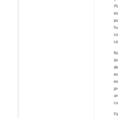
Po
es
pu
hu
co
ca
Na
Je
de
es
es
pr
ar
cu
Fi