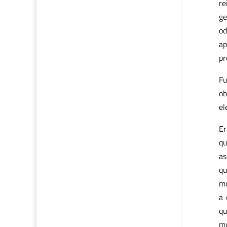
re
ge
od
ap
pr
Fu
ob
el
Er
qu
as
qu
mo
a 
qu
mu