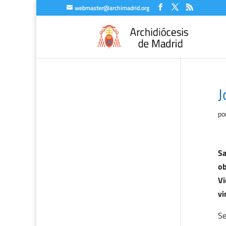
webmaster@archimadrid.org
J
po
Sa
ob
Vi
vi
Se