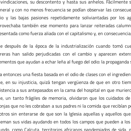
ivindicaciones, su descontento y hasta sus anhelos. Fácilmente
neral y con no menos frecuencia se podían observar las consecuenc
io y las bajas pasiones repetidamente soliviantadas por los a
rovechaba también ese momento para lanzar reiteradas calumnia
esentada como fuerza aliada con el capitalismo y, en consecuencia
e después de la época de la industrialización cuando tomó cue
reras han salido perjudicadas con el cambio y aparecen exten
ementos que ayudan a echar leña al fuego del odio: la propaganda s
a entonces una fiesta basada en el odio de clases con el ingredient
e, en su injusticia, quizá tengan vergüenza de que en otro tiemp
istencia a sus antepasados en la cama del hospital en que muriero
e, un tanto frágiles de memoria, olvidaron que los cuidados de
njas que no les cobraban a sus padres ni la comida que recibían p
otros sin enterarse de que son la Iglesia aquellas y aquellos qu
eman sus vidas ayudando en todos los campos que pueden a los
ndo, como Calcuta, territorios africanos pandemiados de sida, 