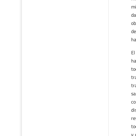
mi
da
ob
de
ha
El
ha
to
tr
tr
sa
co
di
re
to
y 