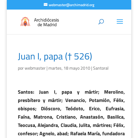
webmaster@archimadrid.org
Juan I, papa († 526)
por
webmaster
|
martes, 18 mayo 2010
|
Santoral
Santos: Juan I, papa y mártir; Merolino,
presbítero y mártir; Venancio, Potamión, Félix,
obispos; Dióscoro, Teódoto, Erico, Eufrasia,
Faína, Matrona, Cristiano, Anastasón, Basilica,
Teocusa, Alejandra, Claudia, Julita, mártires; Félix,
confesor; Agnelo, abad; Rafaela María, fundadora