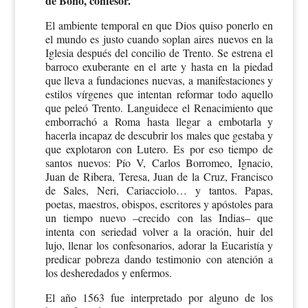
de Bono, confesor.
El ambiente temporal en que Dios quiso ponerlo en
el mundo es justo cuando soplan aires nuevos en la
Iglesia después del concilio de Trento. Se estrena el
barroco exuberante en el arte y hasta en la piedad
que lleva a fundaciones nuevas, a manifestaciones y
estilos vírgenes que intentan reformar todo aquello
que peleó Trento. Languidece el Renacimiento que
emborrachó a Roma hasta llegar a embotarla y
hacerla incapaz de descubrir los males que gestaba y
que explotaron con Lutero. Es por eso tiempo de
santos nuevos: Pío V, Carlos Borromeo, Ignacio,
Juan de Ribera, Teresa, Juan de la Cruz, Francisco
de Sales, Neri, Cariacciolo… y tantos. Papas,
poetas, maestros, obispos, escritores y apóstoles para
un tiempo nuevo –crecido con las Indias– que
intenta con seriedad volver a la oración, huir del
lujo, llenar los confesonarios, adorar la Eucaristía y
predicar pobreza dando testimonio con atención a
los desheredados y enfermos.
El año 1563 fue interpretado por alguno de los