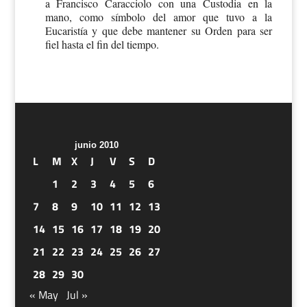
a Francisco Caracciolo con una Custodia en la
mano, como símbolo del amor que tuvo a la
Eucaristía y que debe mantener su Orden para ser
fiel hasta el fin del tiempo.
junio 2010
L
M
X
J
V
S
D
1
2
3
4
5
6
7
8
9
10
11
12
13
14
15
16
17
18
19
20
21
22
23
24
25
26
27
28
29
30
« May
Jul »