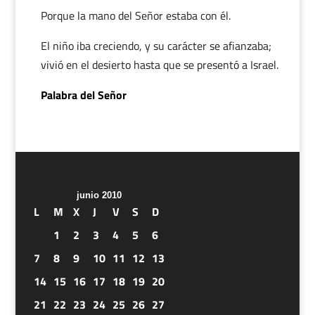
Porque la mano del Señor estaba con él.
El niño iba creciendo, y su carácter se afianzaba;
vivió en el desierto hasta que se presentó a Israel.
Palabra del Señor
junio 2010
L
M
X
J
V
S
D
1
2
3
4
5
6
7
8
9
10
11
12
13
14
15
16
17
18
19
20
21
22
23
24
25
26
27