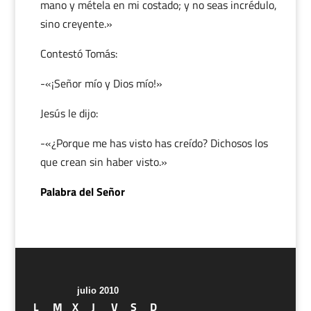
mano y métela en mi costado; y no seas incrédulo,
sino creyente.»
Contestó Tomás:
-«¡Señor mío y Dios mío!»
Jesús le dijo:
-«¿Porque me has visto has creído? Dichosos los
que crean sin haber visto.»
Palabra del Señor
julio 2010
L
M
X
J
V
S
D