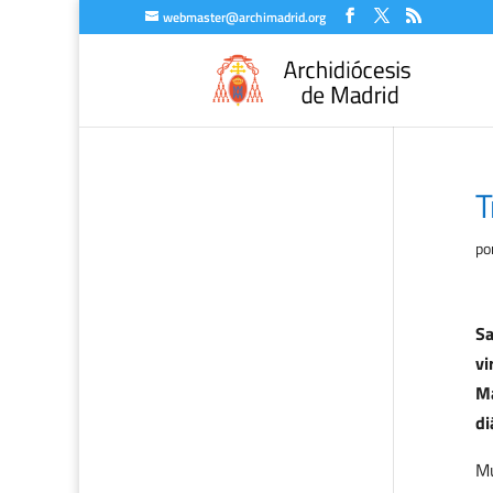
webmaster@archimadrid.org
T
po
Sa
vi
Ma
di
Mu