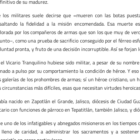
finitivo de su madurez.
 los militares suele decirse que «mueren con las botas puest
saltando la fidelidad a la misión encomendada. Esa muerte e
lorada por los compañeros de armas que son los que muy de verda
unto–, como una prueba de sacrificio conseguido por el férreo esfu
luntad pronta, y fruto de una decisión incorruptible. Así se forjan 
 el Vicario Tranquilino hubiese sido militar, a pesar de su nombr
nado a pulso por su comportamiento la condición de héroe. Y eso 
s galerías de los prohombres de armas; sí un héroe cristiano, un 
s circunstancias más difíciles, esas que necesitan virtudes heroicas
bía nacido en Zapotlán el Grande, Jalisco, diócesis de Ciudad Gu
cario con funciones de párroco en Tepatitlán, también Jalisco, y di
e uno de los infatigables y abnegados misioneros en los tiempos di
, lleno de caridad, a administrar los sacramentos y a sostener 