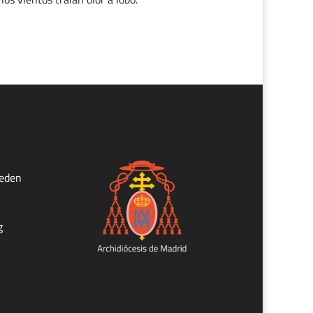
ueden
g