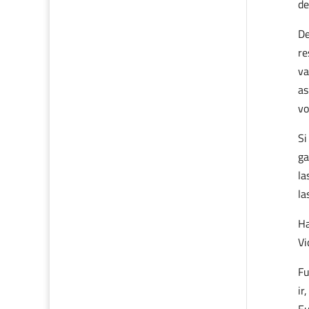
de
De
re
va
as
vo
Si
ga
la
la
Ha
Vi
Fu
ir