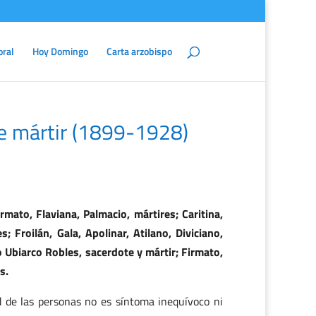
oral
Hoy Domingo
Carta arzobispo
te mártir (1899-1928)
rmato, Flaviana, Palmacio, mártires; Caritina,
; Froilán, Gala, Apolinar, Atilano, Diviciano,
o Ubiarco Robles, sacerdote y mártir; Firmato,
s.
d de las personas no es síntoma inequívoco ni