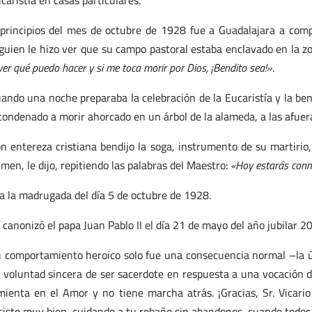
caristía en casas particulares.
principios del mes de octubre de 1928 fue a Guadalajara a compra
guien le hizo ver que su campo pastoral estaba enclavado en la z
ver qué puedo hacer y si me toca morir por Dios, ¡Bendito sea!»
.
ando una noche preparaba la celebración de la Eucaristía y la be
condenado a morir ahorcado en un árbol de la alameda, a las afuera
n entereza cristiana bendijo la soga, instrumento de su martirio,
imen, le dijo, repitiendo las palabras del Maestro:
«Hoy estarás conm
a la madrugada del día 5 de octubre de 1928.
 canonizó el papa Juan Pablo II el día 21 de mayo del año jubilar 
 comportamiento heroico solo fue una consecuencia normal –la ú
 voluntad sincera de ser sacerdote en respuesta a una vocación d
mienta en el Amor y no tiene marcha atrás. ¡Gracias, Sr. Vicario
ciste muy bien, cuidando a tu rebaño sin abandonos, cuando todos l