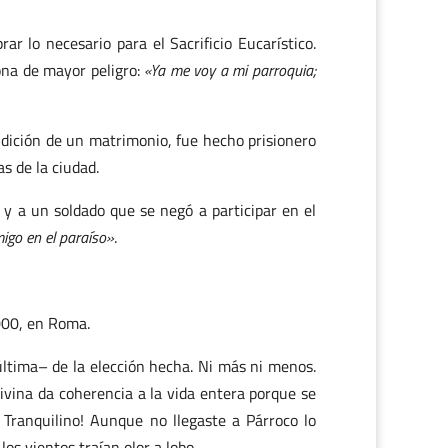
r lo necesario para el Sacrificio Eucarístico.
ona de mayor peligro:
«Ya me voy a mi parroquia;
ndición de un matrimonio, fue hecho prisionero
s de la ciudad.
 y a un soldado que se negó a participar en el
igo en el paraíso»
.
2000, en Roma.
ltima– de la elección hecha. Ni más ni menos.
ivina da coherencia a la vida entera porque se
 Tranquilino! Aunque no llegaste a Párroco lo
os vientos traían olor a lobo.