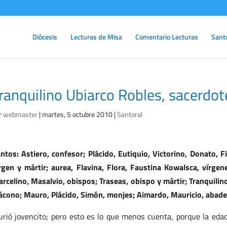
Diócesis
Lecturas de Misa
Comentario Lecturas
Sant
ranquilino Ubiarco Robles, sacerdo
r
webmaster
|
martes, 5 octubre 2010
|
Santoral
ntos: Astiero, confesor; Plácido, Eutiquio, Victorino, Donato, Fi
rgen y mártir; aurea, Flavina, Flora, Faustina Kowalsca, vírgenes
rcelino, Masalvio, obispos; Traseas, obispo y mártir; Tranquilin
ácono; Mauro, Plácido, Simón, monjes; Aimardo, Mauricio, abade
rió jovencito; pero esto es lo que menos cuenta, porque la eda