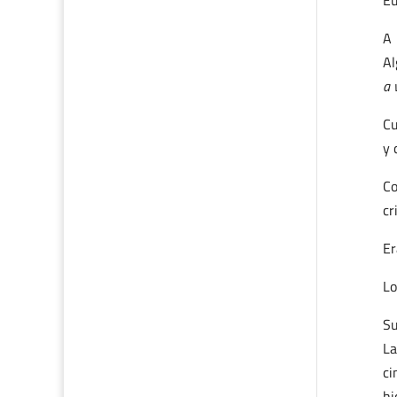
Eu
A 
Al
a 
Cu
y 
Co
cr
Er
Lo
Su
La
ci
hi