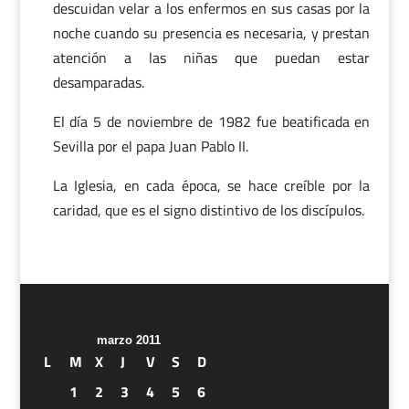
descuidan velar a los enfermos en sus casas por la
noche cuando su presencia es necesaria, y prestan
atención a las niñas que puedan estar
desamparadas.
El día 5 de noviembre de 1982 fue beatificada en
Sevilla por el papa Juan Pablo II.
La Iglesia, en cada época, se hace creíble por la
caridad, que es el signo distintivo de los discípulos.
marzo 2011
L
M
X
J
V
S
D
1
2
3
4
5
6