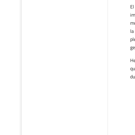
El
im
mu
la
pl
ge
He
qu
du