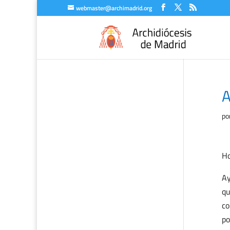
webmaster@archimadrid.org
A
po
Hc
Ay
qu
co
po