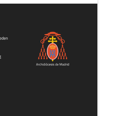
ueden
g