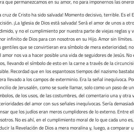
ra que permanezcamos en su amor, no para imponernos las onerosa
a cruz de Cristo ha sido salvada! Momento decisivo, terrible. Es el 
cisión. ¡La Iglesia de Dios está salvada! Será el amor de unos a otr
dimido, y no el cumplimiento por nuestra parte de viejas reglas y v
or infinito de Dios para con nosotros en su Hijo. Amor sin límites.
s gentiles que se convirtieran era símbolo de mera exterioridad; n
l amor nos va a hacer posible una vida de seguidores de Jesús. No e
tos, llevando el símbolo de esto en la carne a través de la circunci
sible. Recordad que en los espantosos tiempos del nazismo bastaba
era llevado a los campos de exterminio. Era la señal inequívoca. Po
ncilio de Jerusalén, como se suele llamar, solo como un paso de un
mbolos, de los usos, de las costumbres, del comentario una y otra 
terioridades del amor con sus señales inequívocas. Sería demasiad
nsar que los judíos eran meros cumplidores de lo externo. Entre el
sotros. No es ahí, en el cumplimiento moral de lo que cada uno es,
ducir la Revelación de Dios a mera moralina y, luego, a comparar 