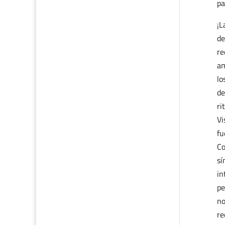
pa
¡L
de
re
am
lo
de
ri
Vi
fu
Co
sí
in
pe
no
re