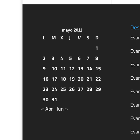
Des
mayo 2011
L
M
X
J
V
S
D
Evan
1
Evan
2
3
4
5
6
7
8
Evan
9
10
11
12
13
14
15
Evan
16
17
18
19
20
21
22
23
24
25
26
27
28
29
Evan
30
31
Evan
« Abr
Jun »
Evan
Evan