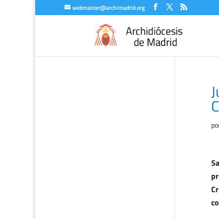
webmaster@archimadrid.org
J
C
po
Sa
pr
Cr
co