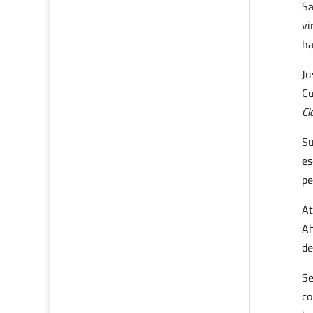
Sa
vi
ha
Ju
Cu
Cl
Su
es
pe
At
Ah
de
Se
co