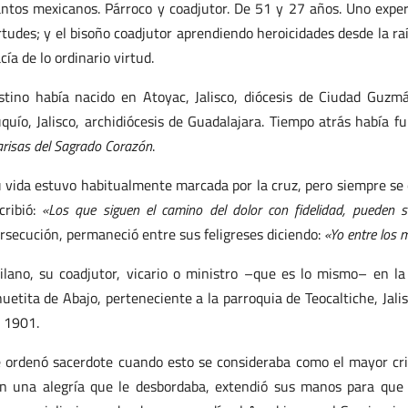
ntos mexicanos. Párroco y coadjutor. De 51 y 27 años. Uno expe
rtudes; y el bisoño coadjutor aprendiendo heroicidades desde la r
cía de lo ordinario virtud.
stino había nacido en Atoyac, Jalisco, diócesis de Ciudad Guzm
quío, Jalisco, archidiócesis de Guadalajara. Tiempo atrás había 
arisas del Sagrado Corazón
.
 vida estuvo habitualmente marcada por la cruz, pero siempre se 
cribió:
«Los que siguen el camino del dolor con fidelidad, pueden su
rsecución, permaneció entre sus feligreses diciendo:
«Yo entre los 
ilano, su coadjutor, vicario o ministro –que es lo mismo– en l
uetita de Abajo, perteneciente a la parroquia de Teocaltiche, Jalis
 1901.
 ordenó sacerdote cuando esto se consideraba como el mayor cr
n una alegría que le desbordaba, extendió sus manos para que 