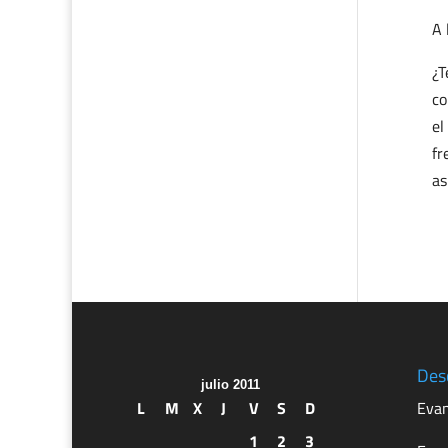
A 
¿T
co
el
fr
as
Des
julio 2011
L
M
X
J
V
S
D
Evan
1
2
3