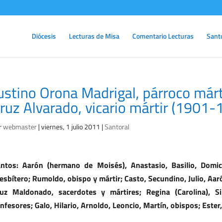
Diócesis
Lecturas de Misa
Comentario Lecturas
Sant
ustino Orona Madrigal, párroco már
ruz Alvarado, vicario mártir (1901-
r
webmaster
|
viernes, 1 julio 2011
|
Santoral
ntos: Aarón (hermano de Moisés), Anastasio, Basilio, Domici
esbítero; Rumoldo, obispo y mártir; Casto, Secundino, Julio, Aar
uz Maldonado, sacerdotes y mártires; Regina (Carolina), Sim
nfesores; Galo, Hilario, Arnoldo, Leoncio, Martín, obispos; Ester,