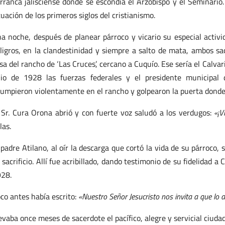
rranca jalisciense donde se escondía el Arzobispo y el Seminario.
tuación de los primeros siglos del cristianismo.
a noche, después de planear párroco y vicario su especial activi
ligros, en la clandestinidad y siempre a salto de mata, ambos s
sa del rancho de ‘Las Cruces’, cercano a Cuquío. Ese sería el Calva
lio de 1928 las fuerzas federales y el presidente municipal 
rumpieron violentamente en el rancho y golpearon la puerta donde 
 Sr. Cura Orona abrió y con fuerte voz saludó a los verdugos:
«¡V
las.
 padre Atilano, al oír la descarga que cortó la vida de su párroco,
 sacrificio. Allí fue acribillado, dando testimonio de su fidelidad a
28.
co antes había escrito:
«Nuestro Señor Jesucristo nos invita a que l
evaba once meses de sacerdote el pacífico, alegre y servicial ciuda