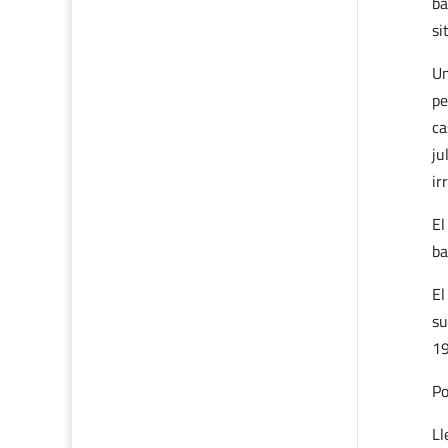
ba
si
Un
pe
ca
ju
ir
El
ba
El
su
19
Po
Ll