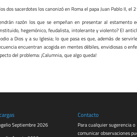
los dos sacerdotes los canonizó en Roma el papa Juan Pablo II, el 
endrán razón los que se empeñan en presentar al estamento ecl
nstituido, hegemónico, feudalista, intolerante y violento? El ant
 odio a Dios y a su Iglesia; lo que pasa es que, además de servirl
ecuencia encuentran acogida en mentes débiles, envidiosas o enfer
pecto del problema: ¡Calumnia, que algo queda!
cargas
Contacto
gelio Septiembre 2026
Para cualquier sugerencia o
comunicar observaciones p