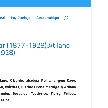
oral
Hoy Domingo
Carta arzobispo
tir (1877-1928);Atilano
1928)
ano, Cibardo, abades; Reina, virgen; Cayo,
ón, mártires; Justino Orona Madrigal y Atilano
eón, Teobaldo, Teodorico, Tierry, Felices,
 reina.