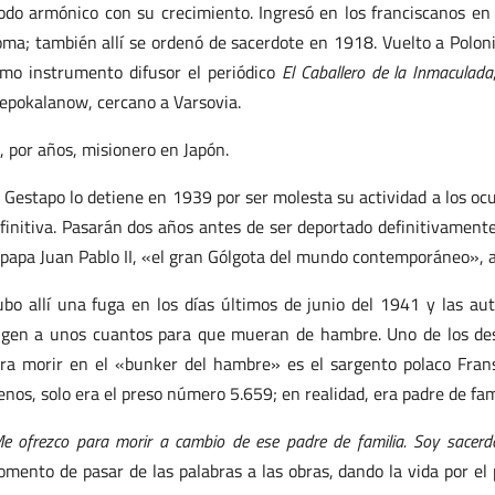
do armónico con su crecimiento. Ingresó en los franciscanos en
ma; también allí se ordenó de sacerdote en 1918. Vuelto a Polonia
mo instrumento difusor el periódico
El Caballero de la Inmaculada
epokalanow, cercano a Varsovia.
, por años, misionero en Japón.
 Gestapo lo detiene en 1939 por ser molesta su actividad a los oc
finitiva. Pasarán dos años antes de ser deportado definitivament
 papa Juan Pablo II, «el gran Gólgota del mundo contemporáneo», 
bo allí una fuga en los días últimos de junio del 1941 y las aut
igen a unos cuantos para que mueran de hambre. Uno de los desi
ra morir en el «bunker del hambre» es el sargento polaco Frans
nos, solo era el preso número 5.659; en realidad, era padre de fam
e ofrezco para morir a cambio de ese padre de familia. Soy sacerdo
mento de pasar de las palabras a las obras, dando la vida por el