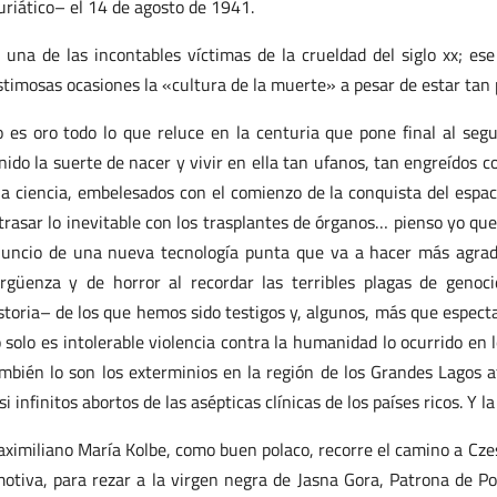
riático– el 14 de agosto de 1941.
 una de las incontables víctimas de la crueldad del siglo xx; es
stimosas ocasiones la «cultura de la muerte» a pesar de estar tan
 es oro todo lo que reluce en la centuria que pone final al se
nido la suerte de nacer y vivir en ella tan ufanos, tan engreídos
la ciencia, embelesados con el comienzo de la conquista del espa
trasar lo inevitable con los trasplantes de órganos… pienso yo qu
uncio de una nueva tecnología punta que va a hacer más agrada
rgüenza y de horror al recordar las terribles plagas de genoc
storia– de los que hemos sido testigos y, algunos, más que espect
 solo es intolerable violencia contra la humanidad lo ocurrido en
mbién lo son los exterminios en la región de los Grandes Lagos af
si infinitos abortos de las asépticas clínicas de los países ricos. Y 
ximiliano María Kolbe, como buen polaco, recorre el camino a Cze
otiva, para rezar a la virgen negra de Jasna Gora, Patrona de P