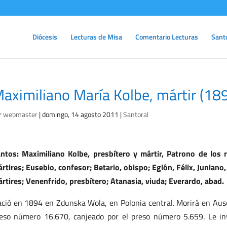
Diócesis
Lecturas de Misa
Comentario Lecturas
Sant
aximiliano María Kolbe, mártir (1
r
webmaster
|
domingo, 14 agosto 2011
|
Santoral
ntos: Maximiliano Kolbe, presbítero y mártir, Patrono de los r
rtires; Eusebio, confesor; Betario, obispo; Eglón, Félix, Juniano,
rtires; Venenfrido, presbítero; Atanasia, viuda; Everardo, abad.
ció en 1894 en Zdunska Wola, en Polonia central. Morirá en Ausc
eso número 16.670, canjeado por el preso número 5.659. Le iny