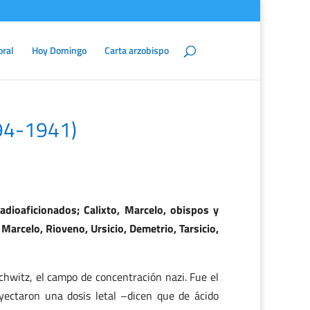
oral
Hoy Domingo
Carta arzobispo
894-1941)
adioaficionados; Calixto, Marcelo, obispos y
 Marcelo, Rioveno, Ursicio, Demetrio, Tarsicio,
hwitz, el campo de concentración nazi. Fue el
ectaron una dosis letal –dicen que de ácido