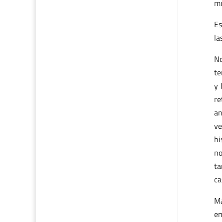
mu
Es
la
No
te
y 
re
an
ve
hi
no
ta
ca
Ma
em