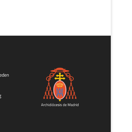
ueden
g