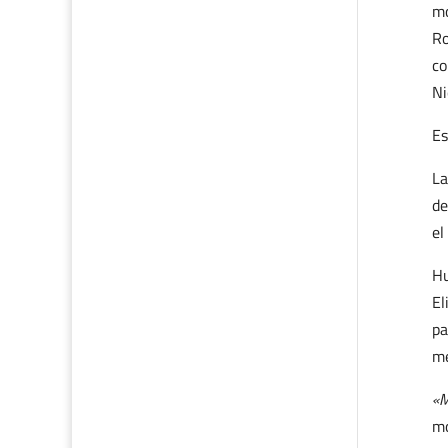
mo
Ro
co
Ni
Es
La
de
el
Hu
El
pa
me
«M
mo