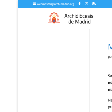
webmaster@archimadrid.org
M
po
Sa
má
má
Na
pr