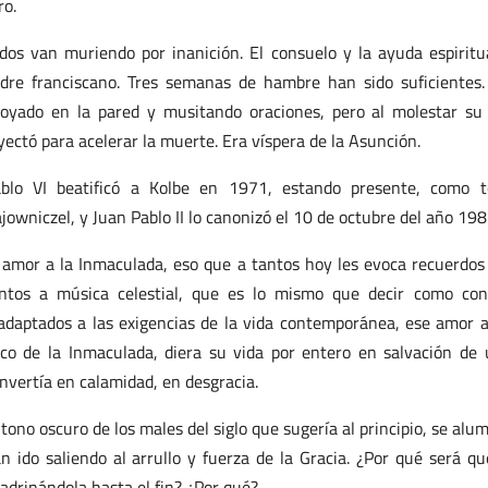
ro.
dos van muriendo por inanición. El consuelo y la ayuda espiritu
dre franciscano. Tres semanas de hambre han sido suficientes.
oyado en la pared y musitando oraciones, pero al molestar su 
yectó para acelerar la muerte. Era víspera de la Asunción.
blo VI beatificó a Kolbe en 1971, estando presente, como te
jowniczel, y Juan Pablo II lo canonizó el 10 de octubre del año 198
 amor a la Inmaculada, eso que a tantos hoy les evoca recuerdos 
ntos a música celestial, que es lo mismo que decir como con
adaptados a las exigencias de la vida contemporánea, ese amor a 
co de la Inmaculada, diera su vida por entero en salvación de
nvertía en calamidad, en desgracia.
 tono oscuro de los males del siglo que sugería al principio, se a
n ido saliendo al arrullo y fuerza de la Gracia. ¿Por qué será qu
adrinándola hasta el fin? ¿Por qué?