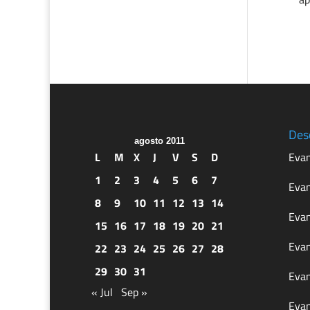
Des
agosto 2011
L
M
X
J
V
S
D
Evan
1
2
3
4
5
6
7
Evan
8
9
10
11
12
13
14
Evan
15
16
17
18
19
20
21
Evan
22
23
24
25
26
27
28
29
30
31
Evan
« Jul
Sep »
Evan