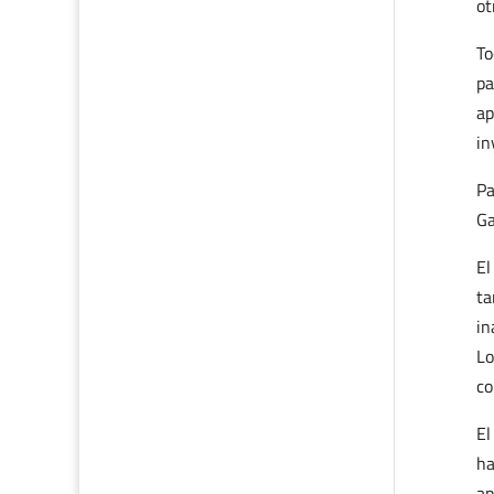
ot
To
pa
ap
in
Pa
Ga
El
ta
in
Lo
co
El
ha
ap