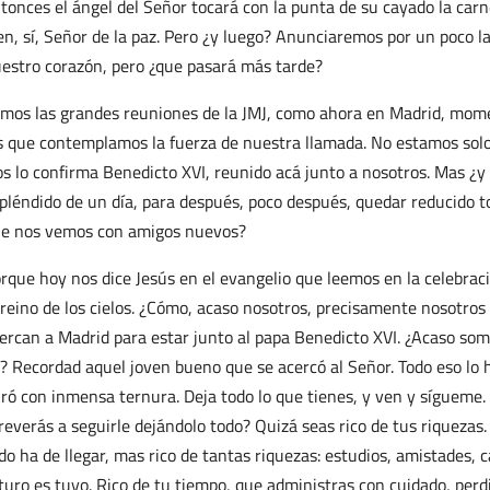
tonces el ángel del Señor tocará con la punta de su cayado la carn
en, sí, Señor de la paz. Pero ¿y luego? Anunciaremos por un poco 
estro corazón, pero ¿que pasará más tarde?
mos las grandes reuniones de la JMJ, como ahora en Madrid, momen
s que contemplamos la fuerza de nuestra llamada. No estamos so
s lo confirma Benedicto XVI, reunido acá junto a nosotros. Mas ¿y
pléndido de un día, para después, poco después, quedar reducido to
e nos vemos con amigos nuevos?
rque hoy nos dice Jesús en el evangelio que leemos en la celebració
 reino de los cielos. ¿Cómo, acaso nosotros, precisamente nosotr
ercan a Madrid para estar junto al papa Benedicto XVI. ¿Acaso somos
? Recordad aquel joven bueno que se acercó al Señor. Todo eso lo 
ró con inmensa ternura. Deja todo lo que tienes, y ven y sígueme. ¿
reverás a seguirle dejándolo todo? Quizá seas rico de tus riquezas
do ha de llegar, mas rico de tantas riquezas: estudios, amistades, c
turo es tuyo. Rico de tu tiempo, que administras con cuidado, per