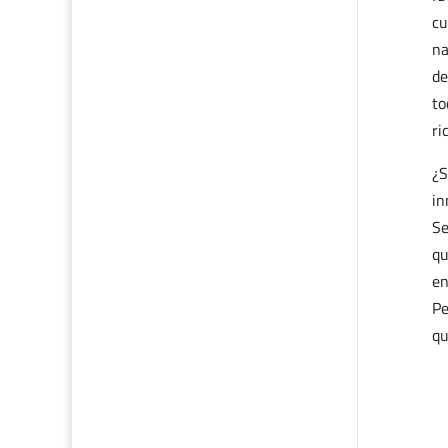
cu
na
de
to
ri
¿S
in
Se
qu
en
Pe
qu