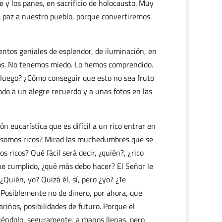
e y los panes, en sacrificio de holocausto. Muy
la paz a nuestro pueblo, porque convertiremos
tos geniales de esplendor, de iluminación, en
los. No tenemos miedo. Lo hemos comprendido.
 luego? ¿Cómo conseguir que esto no sea fruto
do a un alegre recuerdo y a unas fotos en las
n eucarística que es difícil a un rico entrar en
os somos ricos? Mirad las muchedumbres que se
 ricos? Qué fácil será decir, ¿quién?, ¿rico
he cumplido, ¿qué más debo hacer? El Señor le
Quién, yo? Quizá él, sí, pero ¿yo? ¿Te
. Posiblemente no de dinero, por ahora, que
ariños, posibilidades de futuro. Porque el
diéndolo, seguramente, a manos llenas, pero