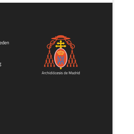
ueden
g