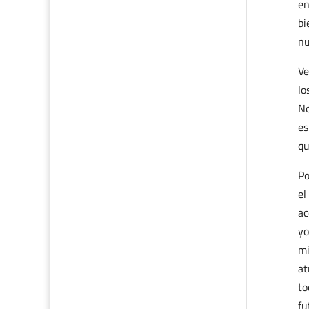
en
bi
nu
Ve
lo
No
es
qu
Po
el
ac
yo
mi
at
to
fu