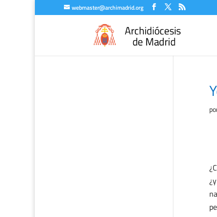
webmaster@archimadrid.org
Y
po
¿C
¿y
na
pe