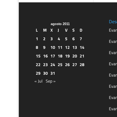
Des
agosto 2011
L
M
X
J
V
S
D
Evan
1
2
3
4
5
6
7
Evan
8
9
10
11
12
13
14
Evan
15
16
17
18
19
20
21
Evan
22
23
24
25
26
27
28
29
30
31
Evan
« Jul
Sep »
Evan
Evan
Evan