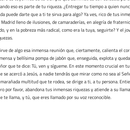
ando eso es parte de tu riqueza. ¿Entregar tu tiempo a quien nun
da puede darte que a ti te sirva para algo? Ya ves, rico de tus inm
 Madrid lleno de ilusiones, de camaraderías, en alegría de fraternid
do, y en la pobreza más radical, como era la tuya, seguirte? Y el j
quezas.
irve de algo esa inmensa reunión que, ciertamente, calienta el co
mensa y bellísima pompa de jabón que, enseguida, explota y queda 
ñor que te dice: Tú, ven y sígueme. En este momento crucial en tu 
e se acercó a Jesús, a nadie tendrás que mirar como no sea al Seño
marañada multitud que te rodea, se dirige a ti, a tu persona. Entie
ro por favor, abandona tus inmensas riquezas y atiende a su llama
e te llama, y tú, que eres llamado por su voz reconocible.