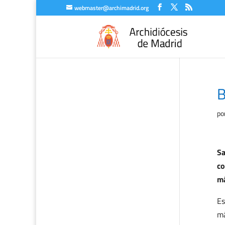
webmaster@archimadrid.org
B
po
Sa
co
má
Es
má