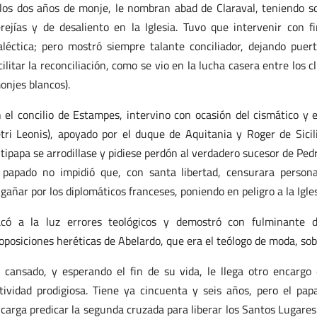
los dos años de monje, le nombran abad de Claraval, teniendo s
rejías y de desaliento en la Iglesia. Tuvo que intervenir con 
aléctica; pero mostró siempre talante conciliador, dejando pue
cilitar la reconciliación, como se vio en la lucha casera entre los 
onjes blancos).
 el concilio de Estampes, intervino con ocasión del cismático y 
tri Leonis), apoyado por el duque de Aquitania y Roger de Sicili
tipapa se arrodillase y pidiese perdón al verdadero sucesor de Pedr
 papado no impidió que, con santa libertad, censurara perso
gañar por los diplomáticos franceses, poniendo en peligro a la Igles
có a la luz errores teológicos y demostró con fulminante dia
oposiciones heréticas de Abelardo, que era el teólogo de moda, sobre
 cansado, y esperando el fin de su vida, le llega otro encarg
tividad prodigiosa. Tiene ya cincuenta y seis años, pero el pa
carga predicar la segunda cruzada para liberar los Santos Lugare