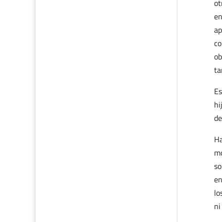
ot
en
ap
co
ob
ta
Es
hi
de
Ha
mo
so
en
lo
ni