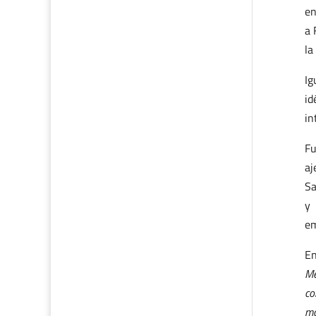
en
a 
la
Ig
id
in
Fu
aj
Sa
y 
em
En
Me
co
ma