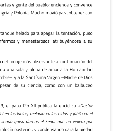
 partes y gente del pueblo; enciende y convence
ungría y Polonia. Mucho movió para obtener con
stanque helado para apagar la tentación, puso
enfermos y menesterosos, atribuyéndose a su
to del monje más observante a continuación del
sino una sola y plena de amor a la Humanidad
hombre– y a la Santísima Virgen –Madre de Dios
pesar de su ciencia, como con un balbuceo
, el papa Pío XII publica la encíclica
«Doctor
el en los labios, melodía en los oídos y júbilo en el
e
«nada quiso darnos el Señor que no viniera por
ología posterior, y condensando para la piedad