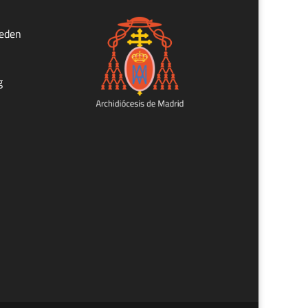
ueden
g