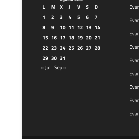
L
M
X
J
V
S
D
Evan
1
2
3
4
5
6
7
Evan
8
9
10
11
12
13
14
Evan
15
16
17
18
19
20
21
Evan
22
23
24
25
26
27
28
29
30
31
Evan
« Jul
Sep »
Evan
Evan
Evan
Evan