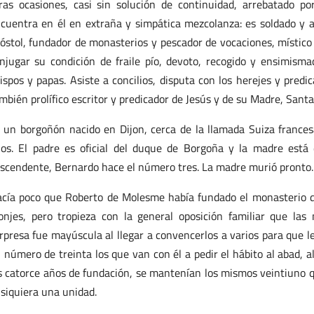
ras ocasiones, casi sin solución de continuidad, arrebatado p
cuentra en él en extraña y simpática mezcolanza: es soldado y as
óstol, fundador de monasterios y pescador de vocaciones, místico 
njugar su condición de fraile pío, devoto, recogido y ensimism
ispos y papas. Asiste a concilios, disputa con los herejes y pred
mbién prolífico escritor y predicador de Jesús y de su Madre, San
 un borgoñón nacido en Dijon, cerca de la llamada Suiza francesa
jos. El padre es oficial del duque de Borgoña y la madre está
scendente, Bernardo hace el número tres. La madre murió pronto.
cía poco que Roberto de Molesme había fundado el monasterio de
njes, pero tropieza con la general oposición familiar que las
rpresa fue mayúscula al llegar a convencerlos a varios para que 
 número de treinta los que van con él a pedir el hábito al abad, a
s catorce años de fundación, se mantenían los mismos veintiuno
 siquiera una unidad.