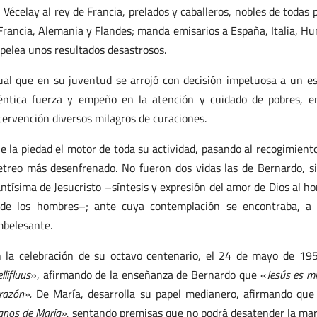
 Vécelay al rey de Francia, prelados y caballeros, nobles de todas
Francia, Alemania y Flandes; manda emisarios a España, Italia, H
 pelea unos resultados desastrosos.
ual que en su juventud se arrojó con decisión impetuosa a un e
éntica fuerza y empeño en la atención y cuidado de pobres, 
tervención diversos milagros de curaciones.
e la piedad el motor de toda su actividad, pasando al recogimien
etreo más desenfrenado. No fueron dos vidas las de Bernardo, 
ntísima de Jesucristo –síntesis y expresión del amor de Dios al 
de los hombres–; ante cuya contemplación se encontraba, a 
belesante.
 la celebración de su octavo centenario, el 24 de mayo de 1953
llifluus
», afirmando de la enseñanza de Bernardo que «
Jesús es mi
razón».
De María, desarrolla su papel medianero, afirmando qu
nos de María»
, sentando premisas que no podrá desatender la mari