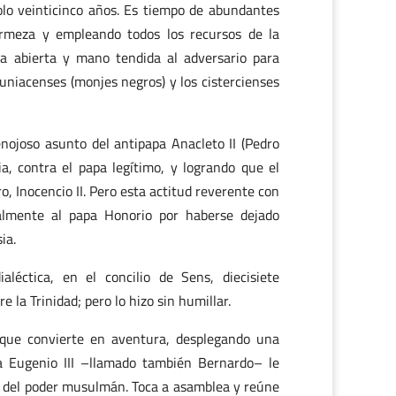
olo veinticinco años. Es tiempo de abundantes
firmeza y empleando todos los recursos de la
rta abierta y mano tendida al adversario para
cluniacenses (monjes negros) y los cistercienses
enojoso asunto del antipapa Anacleto II (Pedro
a, contra el papa legítimo, y logrando que el
o, Inocencio II. Pero esta actitud reverente con
nalmente al papa Honorio por haberse dejado
ia.
léctica, en el concilio de Sens, diecisiete
 la Trinidad; pero lo hizo sin humillar.
o que convierte en aventura, desplegando una
pa Eugenio III –llamado también Bernardo– le
s del poder musulmán. Toca a asamblea y reúne