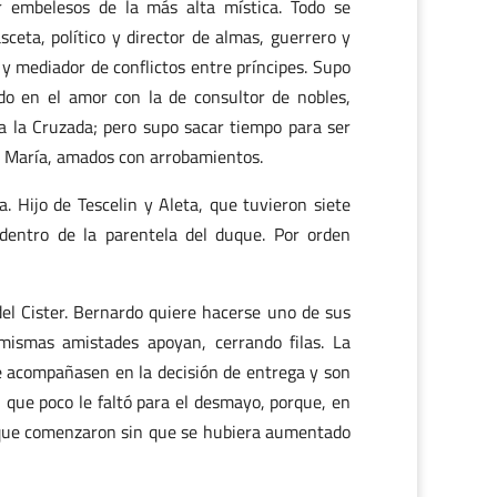
or embelesos de la más alta mística. Todo se
ceta, político y director de almas, guerrero y
y mediador de conflictos entre príncipes. Supo
ado en el amor con la de consultor de nobles,
ica la Cruzada; pero supo sacar tiempo para ser
ta María, amados con arrobamientos.
. Hijo de Tescelin y Aleta, que tuvieron siete
 dentro de la parentela del duque. Por orden
l Cister. Bernardo quiere hacerse uno de sus
 mismas amistades apoyan, cerrando filas. La
le acompañasen en la decisión de entrega y son
l que poco le faltó para el desmayo, porque, en
 que comenzaron sin que se hubiera aumentado