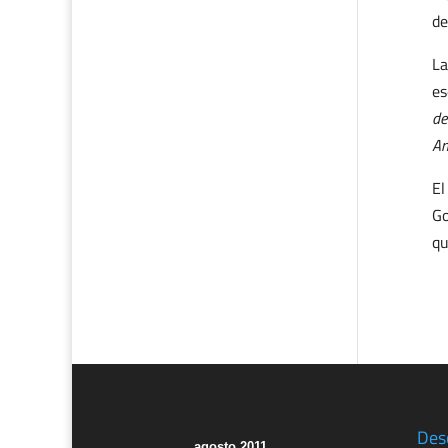
de
La
es
de
An
El
Go
qu
Des
agosto 2011