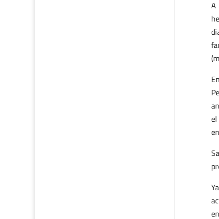
A 
he
di
fa
(m
En
Pe
an
el
en
Sa
pr
Ya
ac
en