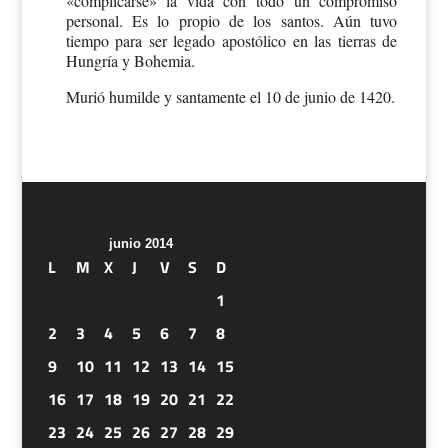
«complicarse» la vida con todo un compromiso
personal. Es lo propio de los santos. Aún tuvo
tiempo para ser legado apostólico en las tierras de
Hungría y Bohemia.
Murió humilde y santamente el 10 de junio de 1420.
junio 2014
L
M
X
J
V
S
D
1
2
3
4
5
6
7
8
9
10
11
12
13
14
15
16
17
18
19
20
21
22
23
24
25
26
27
28
29