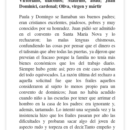
Victoriano, diáconos; Maurino, abad; Juan
Dominici, cardenal; Oliva, virgen y mártir
Paula y Domingo se llamaban sus buenos padres;
eran cristianos excelentes, piadosos, pobres y muy
conocidos por su honradez. Juan pidió ser admitido
en el convento en Santa María Nova y lo
rechazaron; las malas lenguas chismosas,
confundiendo las cosas por pensar que el dinero es
el talismán que abre todas las puertas, ya dijeron que
preveían el fracaso porque la familia no tenía más
bienes económicos que los del trabajo diario.
Siempre hubo gente así; pero en este caso estaban
del todo equivocados. La razón última del rechazo a
aquella solicitud fue que los frailes aquellos
consideraron al sujeto lo menos propio para un
convento de dominicos; Juan no había acudido
cuando niño a las escuelas por tener que arrimar el
hombro en la casa de los padres: era ignorante y,
además, tartamudo. Lo intentó una segunda vez y la
insistencia hizo que los frailes pasaran por alto las
dificultades y probaran sacar algo del joven de
aspecto rudo y torpeza en el decir.Tanto empeño y