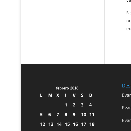
ve
No
no
ex
Des
febrero 2018
L
M
X
J
V
S
D
Evan
1
2
3
4
Evan
5
6
7
8
9
10
11
Evan
12
13
14
15
16
17
18