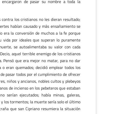
 se encargaron de pasar su nombre a toda la
ontra los cristianos no les dieran resultado;
rtes habían causado y más ensañamiento se
do era la conversión de muchos a la fe porque
su vida por ideales que superan lo puramente
muerte, se autoalimentaba su valor con cada
Decio, aquel terrible enemigo de los cristianos
ca. Pensó que era mejor no matar, para no dar
da o eran quemados; decidió emplear todos los
 de pasar todos por el cumplimiento de ofrecer
res, niños y ancianos, nobles cultos y plebeyos
ranos de incienso en los pebeteros que estaban
no serían ejecutados; había minas, galeras,
n y los tormentos; la muerte sería solo el último
traña que san Cipriano resumiera la situación