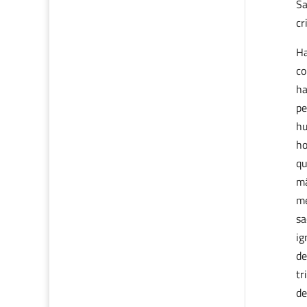
Sa
cr
Ha
co
ha
pe
hu
ho
qu
má
me
sa
ig
de
tr
de