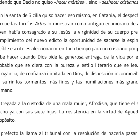
ciendo que Decio no quiso
«hacer mártires»
, sino «
deshacer cristianos
n la santa de Sicilia quiso hacer eso mismo, en Catania, el despe
rque las tardías
Actas
lo muestran como antiguo enamorado de Á
ven había consagrado a su Jesús la virginidad de su cuerpo pre
mplimiento del nuevo edicto la oportunidad de sacarse la espin
eíble escrito es aleccionador en todo tiempo para un cristiano po
be hacer cuando Dios pide la generosa entrega de la vida por e
obable que se diera con la pureza y estilo literario que se lee
rogancia, de confianza ilimitada en Dios, de disposición inconmovibl
 sufrir los tormentos más finos y las humillaciones más gra
umano.
tregada a la custodia de una mala mujer, Afrodisia, que tiene el
cho ya con sus siete hijas. La resistencia en la virtud de Águe
opósito.
 prefecto la llama al tribunal con la resolución de hacerla pasar