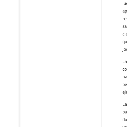
lu
ap
re
sa
cl
qu
jo
La
co
ha
pe
ej
La
pa
du