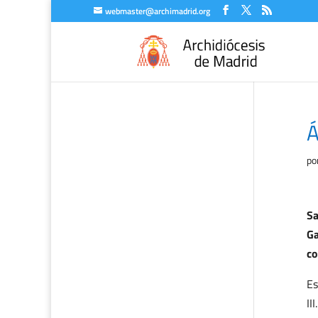
webmaster@archimadrid.org
Á
po
Sa
Ga
co
Es
II