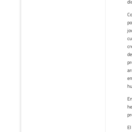
di
Co
po
jo
cu
cr
de
pr
ar
en
h
En
he
pr
El