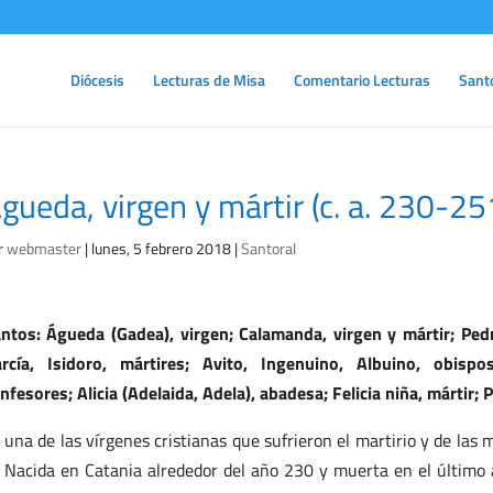
Diócesis
Lecturas de Misa
Comentario Lecturas
Sant
gueda, virgen y mártir (c. a. 230-25
r
webmaster
|
lunes, 5 febrero 2018
|
Santoral
ntos: Águeda (Gadea), virgen; Calamanda, virgen y mártir; Ped
rcía, Isidoro, mártires; Avito, Ingenuino, Albuino, obispo
nfesores; Alicia (Adelaida, Adela), abadesa; Felicia niña, mártir; 
 una de las vírgenes cristianas que sufrieron el martirio y de las
I. Nacida en Catania alrededor del año 230 y muerta en el último 