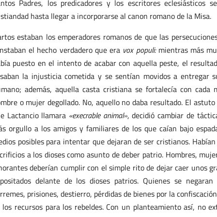
ntos Padres, los predicadores y los escritores eclesiásticos
istiandad hasta llegar a incorporarse al canon romano de la Misa.
rtos estaban los emperadores romanos de que las persecuciones c
nstaban el hecho verdadero que era
vox populi:
mientras más mue
bía puesto en el intento de acabar con aquella peste, el resulta
saban la injusticia cometida y se sentían movidos a entregar 
mano; además, aquella casta cristiana se fortalecía con cada 
mbre o mujer degollado. No, aquello no daba resultado. El astuto 
e Lactancio llamara
«execrable animal»
, decidió cambiar de tácti
s orgullo a los amigos y familiares de los que caían bajo espa
dios posibles para intentar que dejaran de ser cristianos. Habían
crificios a los dioses como asunto de deber patrio. Hombres, muje
norantes deberían cumplir con el simple rito de dejar caer unos g
positados delante de los dioses patrios. Quienes se negaran 
irremes, prisiones, destierro, pérdidas de bienes por la confiscació
 los recursos para los rebeldes. Con un planteamiento así, no ex