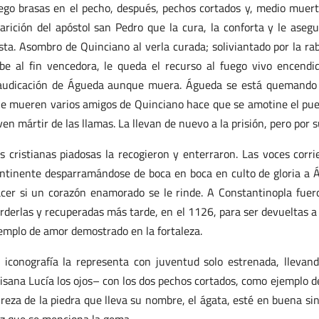
ego brasas en el pecho, después, pechos cortados y, medio muert
arición del apóstol san Pedro que la cura, la conforta y le asegu
sta. Asombro de Quinciano al verla curada; soliviantado por la ra
be al fin vencedora, le queda el recurso al fuego vivo encendi
audicación de Águeda aunque muera. Águeda se está quemando 
e mueren varios amigos de Quinciano hace que se amotine el pueb
ven mártir de las llamas. La llevan de nuevo a la prisión, pero por s
s cristianas piadosas la recogieron y enterraron. Las voces corrier
ntinente desparramándose de boca en boca en culto de gloria a 
cer si un corazón enamorado se le rinde. A Constantinopla fuer
rderlas y recuperadas más tarde, en el 1126, para ser devueltas a
emplo de amor demostrado en la fortaleza.
 iconografía la representa con juventud solo estrenada, lleva
isana Lucía los ojos– con los dos pechos cortados, como ejemplo d
reza de la piedra que lleva su nombre, el ágata, esté en buena si