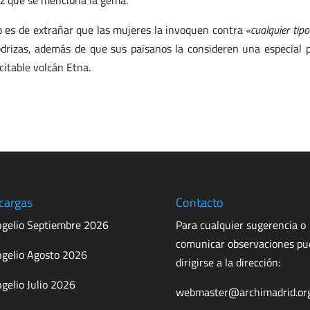
z que se menciona la gema.
 es de extrañar que las mujeres la invoquen contra
«cualquier tip
drizas, además de que sus paisanos la consideren una especial p
citable volcán Etna.
cargas
Contacto
gelio Septiembre 2026
Para cualquier sugerencia o
comunicar observaciones p
gelio Agosto 2026
dirigirse a la dirección:
gelio Julio 2026
webmaster@archimadrid.or