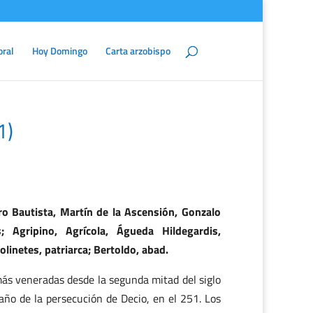
oral
Hoy Domingo
Carta arzobispo
1)
ro Bautista, Martín de la Ascensión, Gonzalo
s; Agripino, Agrícola, Águeda Hildegardis,
Polinetes, patriarca; Bertoldo, abad.
 más veneradas desde la segunda mitad del siglo
año de la persecución de Decio, en el 251. Los