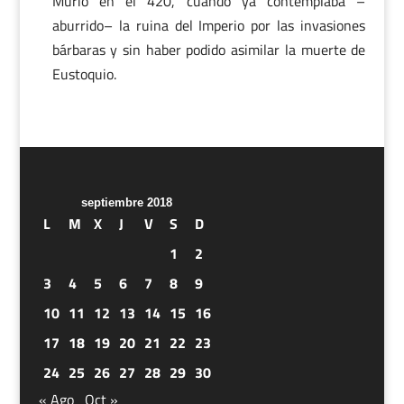
Murió en el 420, cuando ya contemplaba –
aburrido– la ruina del Imperio por las invasiones
bárbaras y sin haber podido asimilar la muerte de
Eustoquio.
septiembre 2018
L
M
X
J
V
S
D
1
2
3
4
5
6
7
8
9
10
11
12
13
14
15
16
17
18
19
20
21
22
23
24
25
26
27
28
29
30
« Ago
Oct »