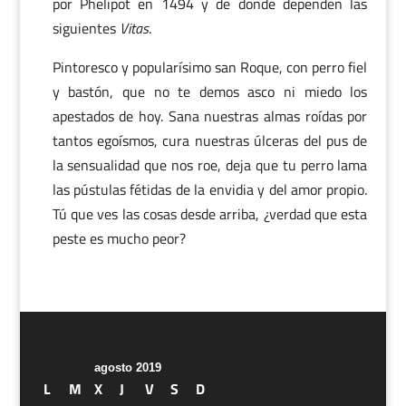
por Phelipot en 1494 y de donde dependen las
siguientes
Vitas
.
Pintoresco y popularísimo san Roque, con perro fiel
y bastón, que no te demos asco ni miedo los
apestados de hoy. Sana nuestras almas roídas por
tantos egoísmos, cura nuestras úlceras del pus de
la sensualidad que nos roe, deja que tu perro lama
las pústulas fétidas de la envidia y del amor propio.
Tú que ves las cosas desde arriba, ¿verdad que esta
peste es mucho peor?
agosto 2019
L
M
X
J
V
S
D