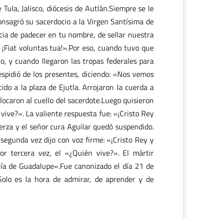
ula, Jalisco, diócesis de Autlán.Siempre se le
onsagró su sacerdocio a la Virgen Santísima de
cia de padecer en tu nombre, de sellar nuestra
 ¡Fiat voluntas tua!».Por eso, cuando tuvo que
co, y cuando llegaron las tropas federales para
espidió de los presentes, diciendo: «Nos vemos
do a la plaza de Ejutla. Arrojaron la cuerda a
ocaron al cuello del sacerdote.Luego quisieron
vive?». La valiente respuesta fue: «¡Cristo Rey
erza y el señor cura Aguilar quedó suspendido.
 segunda vez dijo con voz firme: «¡Cristo Rey y
r tercera vez, el «¿Quién vive?». El mártir
ría de Guadalupe».Fue canonizado el día 21 de
olo es la hora de admirar, de aprender y de