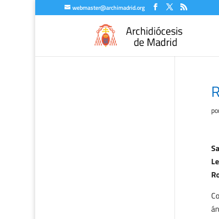
webmaster@archimadrid.org
R
po
Sa
Le
Ro
Co
án