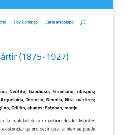
oral
Hoy Domingo
Carta arzobispo
mártir (1875-1927)
ón, Neófito, Gaudioso, Firmiliano, obispos;
Arquelaida, Terencio, Neonila, Nita, mártires;
glino, Odilón, abades; Esteban, monje.
r la realidad de un martirio desde distintos
existencia; quiero decir que, si bien se puede