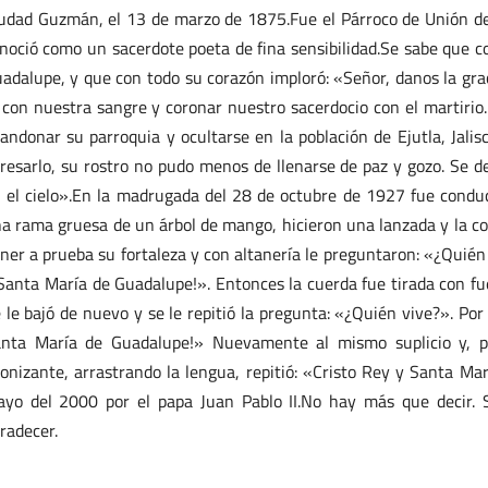
udad Guzmán, el 13 de marzo de 1875.Fue el Párroco de Unión de T
noció como un sacerdote poeta de fina sensibilidad.Se sabe que c
adalupe, y que con todo su corazón imploró: «Señor, danos la gra
 con nuestra sangre y coronar nuestro sacerdocio con el martirio.
andonar su parroquia y ocultarse en la población de Ejutla, Jalis
resarlo, su rostro no pudo menos de llenarse de paz y gozo. Se d
 el cielo».En la madrugada del 28 de octubre de 1927 fue conduci
a rama gruesa de un árbol de mango, hicieron una lanzada y la col
ner a prueba su fortaleza y con altanería le preguntaron: «¿Quién 
Santa María de Guadalupe!». Entonces la cuerda fue tirada con fu
 le bajó de nuevo y se le repitió la pregunta: «¿Quién vive?». Por
nta María de Guadalupe!» Nuevamente al mismo suplicio y, po
onizante, arrastrando la lengua, repitió: «Cristo Rey y Santa Ma
yo del 2000 por el papa Juan Pablo II.No hay más que decir. S
radecer.