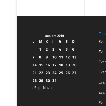
Des
octubre 2019
L
M
X
J
V
S
D
Evan
1
2
3
4
5
6
Evan
7
8
9
10
11
12
13
Evan
14
15
16
17
18
19
20
Evan
21
22
23
24
25
26
27
28
29
30
31
Evan
« Sep
Nov »
Evan
Evan