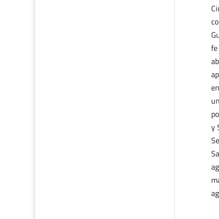
Ci
co
Gu
fe
ab
ap
en
un
po
y 
Se
Sa
ag
ma
ag