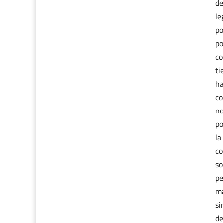
de
le
po
po
co
ti
ha
co
no
po
la
co
so
pe
má
si
de