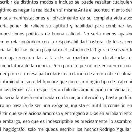
scribir de distintos modos e incluso se puede resaltar cualquie
gítimo es negar la realidad en sí misma.Ante el acontecimiento del 
r sus manifestaciones el ofrecimiento de su completa vida apo
dría poner de relieve su aptitud y habilidad para combinar la
mposiciones poéticas de buena calidad. No sería menos apasiona
empo relacionándolo con la responsabilidad pastoral de los sac
ría las delicias de un psiquiatra el estudio de la figura de sus ve
mo aparecen en las actas de su martirio para clasificarlas 
menclatura de la ciencia. Pero para lo que no me encuentro con 
ner por escrito esa particularísima relación de amor entre el alma
 intimidad misma del hombre que ama sin ningún tipo de traba ni 
n los demás mártires por ser un hilo de comunicación individual e i
lo sería fantasía enhebrada con la mejor intención y hasta podría
ro no pasaría de ser una exógena, injusta e inútil intromisión en 
rtir que se relaciona amoroso y entregado a Dios en arrobamiento
n embargo, eso que es indescriptible es precisamente lo asombr
l hagiógrafo, solo me queda escribir los hechos.Rodrigo Aguilar