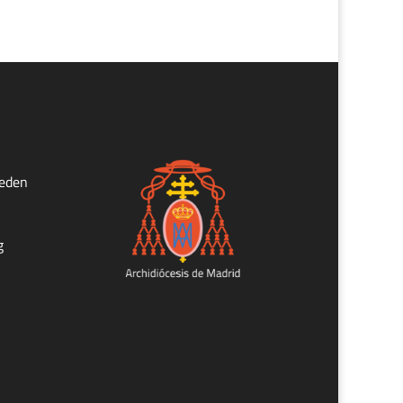
ueden
g