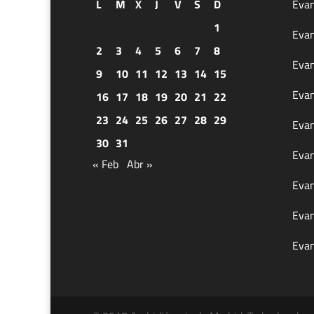
L
M
X
J
V
S
D
Evan
1
Evan
2
3
4
5
6
7
8
Evan
9
10
11
12
13
14
15
Evan
16
17
18
19
20
21
22
23
24
25
26
27
28
29
Evan
30
31
Evan
« Feb
Abr »
Evan
Evan
Evan