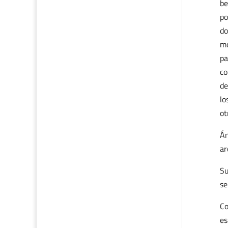
be
po
do
mo
pa
co
de
lo
ot
Án
ar
Su
se
Co
es