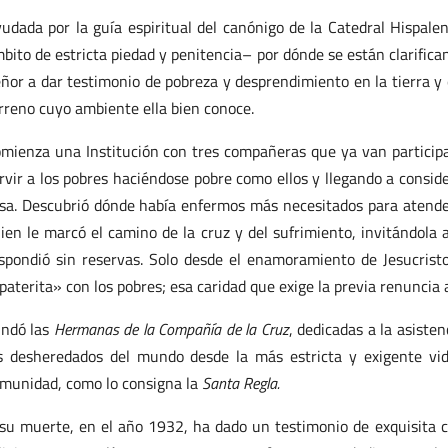
udada por la guía espiritual del canónigo de la Catedral Hispale
bito de estricta piedad y penitencia– por dónde se están clarifican
ñor a dar testimonio de pobreza y desprendimiento en la tierra y
rreno cuyo ambiente ella bien conoce.
mienza una Institución con tres compañeras que ya van particip
rvir a los pobres haciéndose pobre como ellos y llegando a consid
sa. Descubrió dónde había enfermos más necesitados para atenderlo
ien le marcó el camino de la cruz y del sufrimiento, invitándola 
spondió sin reservas. Solo desde el enamoramiento de Jesucrist
paterita» con los pobres; esa caridad que exige la previa renuncia a
ndó las
Hermanas de la Compañía de la Cruz
, dedicadas a la asiste
s desheredados del mundo desde la más estricta y exigente vid
munidad, como lo consigna la
Santa Regla.
su muerte, en el año 1932, ha dado un testimonio de exquisita ca