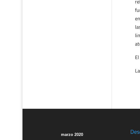
re
fu
en
la
li
at
El
La
Des
marzo 2020