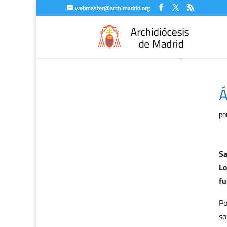
webmaster@archimadrid.org
Á
po
Sa
Lo
fu
Po
so