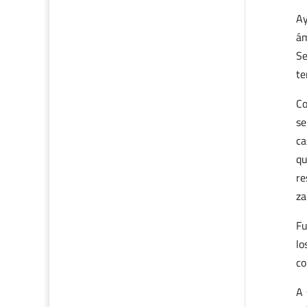
Ay
ám
Se
te
Co
se
ca
qu
re
za
Fu
lo
co
A 