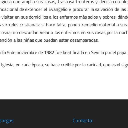
ligiosa que amplía sus casas, traspasa fronteras y dedica con ale
ndacional de extender el Evangelio y procurar la salvación de las
 visitar en sus domicilios a los enfermos más solos y pobres, dán
s virtudes cristianas; si hace falta, ponen remedio material a su
mosna; no descuidan velar a los enfermos en sus casas por la noc
ención a las niñas que puedan estar desamparadas.
 día 5 de noviembre de 1982 fue beatificada en Sevilla por el papa J
 Iglesia, en cada época, se hace creíble por la caridad, que es el sign
cargas
Contacto