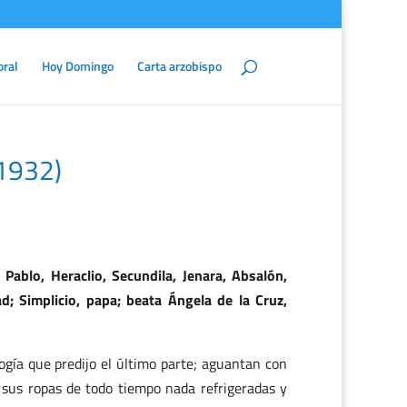
oral
Hoy Domingo
Carta arzobispo
-1932)
 Pablo, Heraclio, Secundila, Jenara, Absalón,
ad; Simplicio, papa; beata Ángela de la Cruz,
ogía que predijo el último parte; aguantan con
n sus ropas de todo tiempo nada refrigeradas y