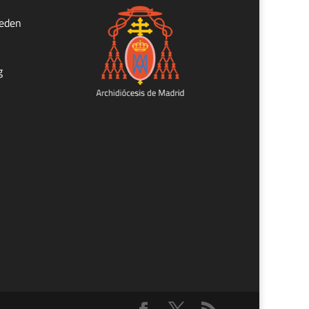
ueden
g