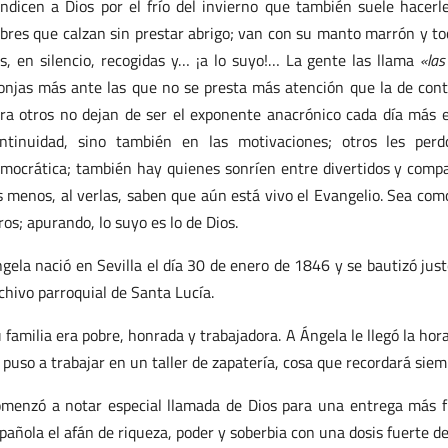
ndicen a Dios por el frío del invierno que también suele hacerl
bres que calzan sin prestar abrigo; van con su manto marrón y toc
s, en silencio, recogidas y… ¡a lo suyo!… La gente las llama
«la
njas más ante las que no se presta más atención que la de con
ra otros no dejan de ser el exponente anacrónico cada día más 
ntinuidad, sino también en las motivaciones; otros les per
mocrática; también hay quienes sonríen entre divertidos y compas
s menos, al verlas, saben que aún está vivo el Evangelio. Sea como 
ros; apurando, lo suyo es lo de Dios.
gela nació en Sevilla el día 30 de enero de 1846 y se bautizó justo
chivo parroquial de Santa Lucía.
 familia era pobre, honrada y trabajadora. A Ángela le llegó la hor
 puso a trabajar en un taller de zapatería, cosa que recordará siem
menzó a notar especial llamada de Dios para una entrega más f
pañola el afán de riqueza, poder y soberbia con una dosis fuerte de