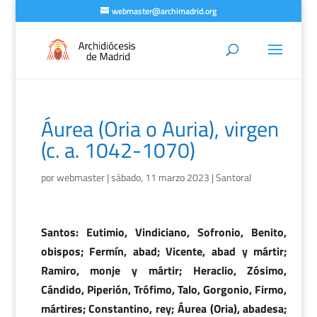
webmaster@archimadrid.org
Áurea (Oria o Auria), virgen
(c. a. 1042-1070)
por
webmaster
|
sábado, 11 marzo 2023
|
Santoral
Santos: Eutimio, Vindiciano, Sofronio, Benito,
obispos; Fermín, abad; Vicente, abad y mártir;
Ramiro, monje y mártir; Heraclio, Zósimo,
Cándido, Piperión, Trófimo, Talo, Gorgonio, Firmo,
mártires; Constantino, rey; Áurea (Oria), abadesa;