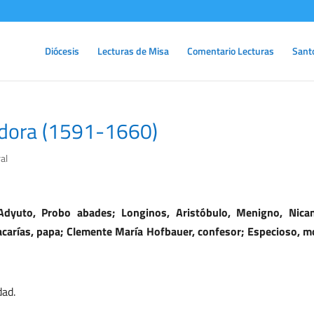
Diócesis
Lecturas de Misa
Comentario Lecturas
Sant
dadora (1591-1660)
al
Adyuto, Probo abades; Longinos, Aristóbulo, Menigno, Nican
acarías, papa; Clemente María Hofbauer, confesor; Especioso, m
dad.