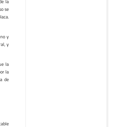
de la
so se
laca.
rno y
al, y
ue la
or la
sa de
table