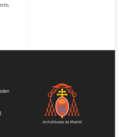
ecto,
ueden
g