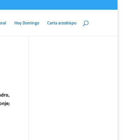
oral
Hoy Domingo
Carta arzobispo
dro,
onje;