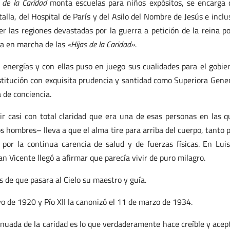
de la Caridad
monta escuelas para niños expósitos, se encarga 
alla, del Hospital de París y del Asilo del Nombre de Jesús e inclu
 las regiones devastadas por la guerra a petición de la reina po
ta en marcha de las
«Hijas de la Caridad».
 energías y con ellas puso en juego sus cualidades para el gobie
titución con exquisita prudencia y santidad como Superiora Gener
 de conciencia.
ir casi con total claridad que era una de esas personas en las q
s hombres– lleva a que el alma tire para arriba del cuerpo, tanto p
 por la continua carencia de salud y de fuerzas físicas. En Lui
n Vicente llegó a afirmar que parecía vivir de puro milagro.
 de que pasara al Cielo su maestro y guía.
yo de 1920 y Pío XII la canonizó el 11 de marzo de 1934.
ntinuada de la caridad es lo que verdaderamente hace creíble y acep