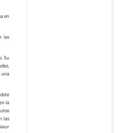
sa en
r las
o. Su
udez,
e una
rdote
en la
rutos
n las
sieur