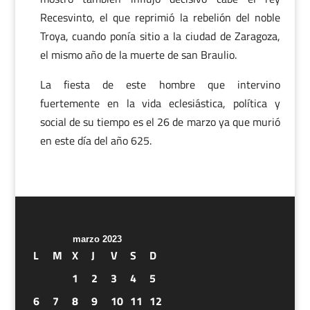
Recesvinto, el que reprimió la rebelión del noble
Troya, cuando ponía sitio a la ciudad de Zaragoza,
el mismo año de la muerte de san Braulio.
La fiesta de este hombre que intervino
fuertemente en la vida eclesiástica, política y
social de su tiempo es el 26 de marzo ya que murió
en este día del año 625.
marzo 2023
L
M
X
J
V
S
D
1
2
3
4
5
6
7
8
9
10
11
12