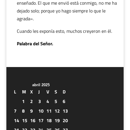
enseñado. El que me envió está conmigo, no me ha
dejado solo; porque yo hago siempre lo que le
agrada».
Cuando les exponía esto, muchos creyeron en él.
Palabra del Señor.
abril 2025
L
M
X
J
V
S
D
1
2
3
4
5
6
7
8
9
10
11
12
13
14
15
16
17
18
19
20
21
22
23
24
25
26
27