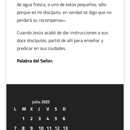
de agua fresca, a uno de estos pequeños, sólo
porque es mi discípulo, en verdad os digo que no
perderá su recompensa».
Cuando Jesús acabó de dar instrucciones a sus
doce discípulos, partió de allí para enseñar y
predicar en sus ciudades.
Palabra del Señor.
julio 2025
L
M
X
J
V
S
D
1
2
3
4
5
6
7
8
9
10
11
12
13