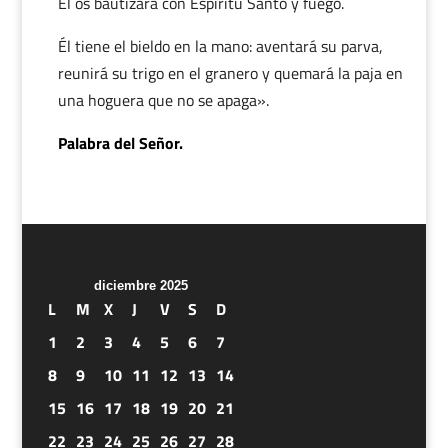
Él os bautizará con Espíritu Santo y fuego.
Él tiene el bieldo en la mano: aventará su parva,
reunirá su trigo en el granero y quemará la paja en
una hoguera que no se apaga».
Palabra del Señor.
diciembre 2025
L
M
X
J
V
S
D
1
2
3
4
5
6
7
8
9
10
11
12
13
14
15
16
17
18
19
20
21
22
23
24
25
26
27
28