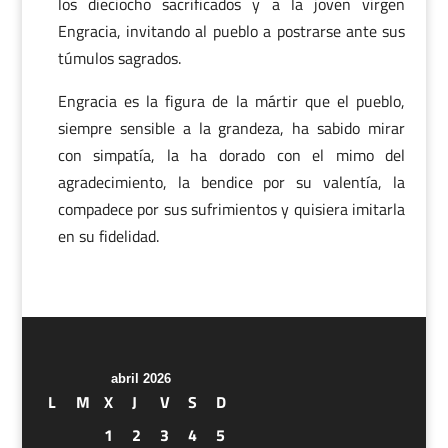
los dieciocho sacrificados y a la joven virgen
Engracia, invitando al pueblo a postrarse ante sus
túmulos sagrados.
Engracia es la figura de la mártir que el pueblo,
siempre sensible a la grandeza, ha sabido mirar
con simpatía, la ha dorado con el mimo del
agradecimiento, la bendice por su valentía, la
compadece por sus sufrimientos y quisiera imitarla
en su fidelidad.
abril 2026
L
M
X
J
V
S
D
1
2
3
4
5