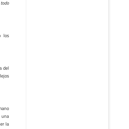
 todo
o los
a del
lejos
umano
a una
er la