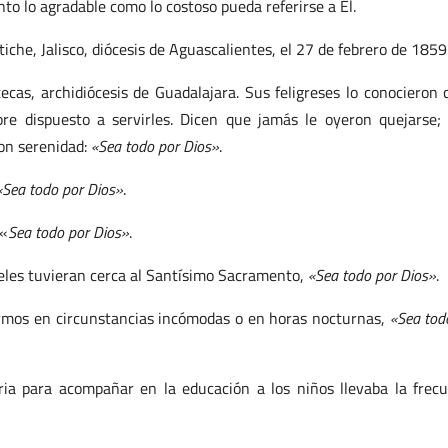
to lo agradable como lo costoso pueda referirse a Él.
che, Jalisco, diócesis de Aguascalientes, el 27 de febrero de 1859
cas, archidiócesis de Guadalajara. Sus feligreses lo conocieron
re dispuesto a servirles. Dicen que jamás le oyeron quejarse;
con serenidad:
«Sea todo por Dios»
.
«Sea todo por Dios»
.
 «
Sea todo por Dios»
.
fieles tuvieran cerca al Santísimo Sacramento,
«Sea todo por Dios»
.
fermos en circunstancias incómodas o en horas nocturnas,
«Sea tod
ria para acompañar en la educación a los niños llevaba la frec