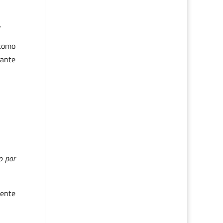
.
 como
 ante
o por
uente