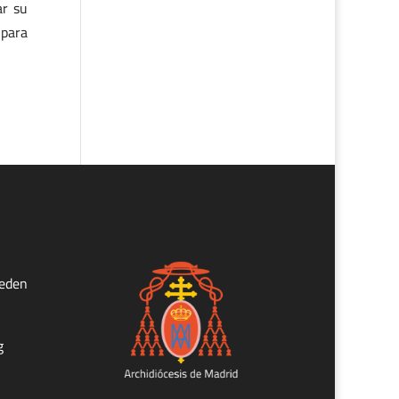
ar su
 para
ueden
g