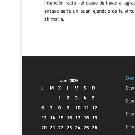
intención recta –el deseo de llevar al agr
ensayo sería un buen ejercicio de la virt
afirmarla.
Des
abril 2026
L
M
X
J
V
S
D
Evan
1
2
3
4
5
Evan
6
7
8
9
10
11
12
Evan
13
14
15
16
17
18
19
Evan
20
21
22
23
24
25
26