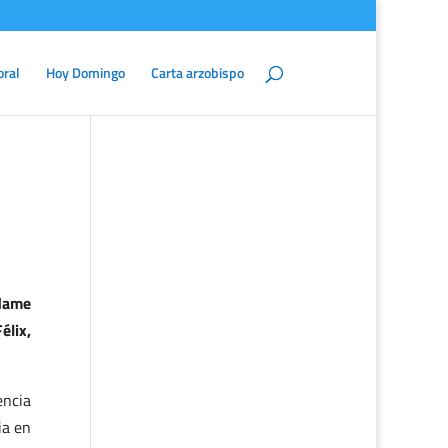
oral
Hoy Domingo
Carta arzobispo
dame
élix,
encia
ia en