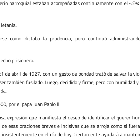
terio parroquial estaban acompañadas continuamente con el «
Sea
letanía.
arse como dictaba la prudencia, pero continuó administrand
echo prisionero.
21 de abril de 1927, con un gesto de bondad trató de salvar la vid
 ser también fusilado. Luego, decidido y firme, pero con humildad y 
ida.
0, por el papa Juan Pablo II.
losa expresión que manifiesta el deseo de identificar el querer h
a de esas oraciones breves e incisivas que se arroja como si fuer
la insistentemente en el día de hoy. Ciertamente ayudará a manten